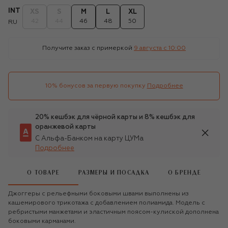
INT
XS
S
M
L
XL
42
44
46
48
50
RU
Получите заказ с примеркой
9 августа c 10:00
10% бонусов за первую покупку
Подробнее
20% кешбэк для чёрной карты и 8% кешбэк для
оранжевой карты
С Альфа-Банком на карту ЦУМа
Подробнее
О ТОВАРЕ
РАЗМЕРЫ И ПОСАДКА
О БРЕНДЕ
Джоггеры с рельефными боковыми швами выполнены из
кашемирового трикотажа с добавлением полиамида. Модель с
ребристыми манжетами и эластичным поясом-кулиской дополнена
боковыми карманами.