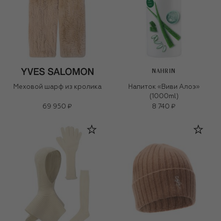
NAHRIN
Меховой шарф из кролика
Напиток «Виви Алоэ»
(1000ml)
69 950 ₽
8 740 ₽