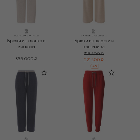
Брюки из хлопка и
Брюки из шерсти и
вискозы
кашемира
316 500 ₽
356 000 ₽
221 500 ₽
-
30
%