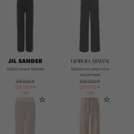
Шерстяные брюки
Брюки из шерсти и
кашемира
314 500 ₽
358 000 ₽
220 000 ₽
250 500 ₽
-
30
%
-
30
%