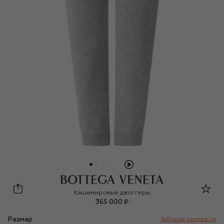
Bottega Veneta
Кашемировые джоггеры
365 000 ₽
Размер
Таблица размеров