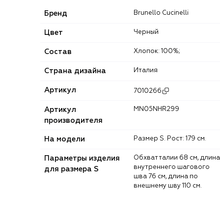
Бренд
Brunello Cucinelli
Цвет
Черный
Состав
Хлопок: 100%;
Страна дизайна
Италия
Артикул
7010266
Артикул
MN05NHR299
производителя
На модели
Размер S. Рост: 179 см.
Параметры изделия
Обхват талии 68 см, длина
внутреннего шагового
для размера S
шва 76 см, длина по
внешнему шву 110 см.