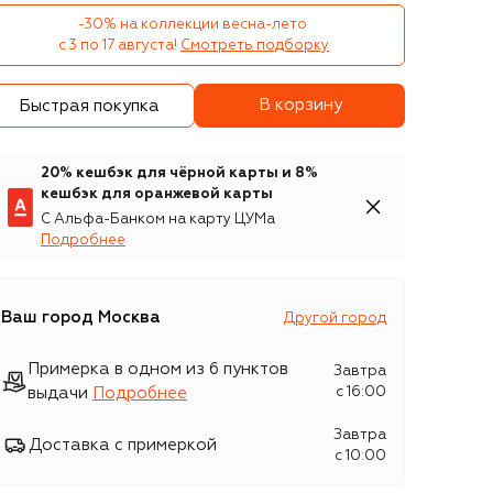
-30% на коллекции весна-лето 

с 3 по 17 августа!
Смотреть подборку
В корзину
Быстрая покупка
20% кешбэк для чёрной карты и 8%
кешбэк для оранжевой карты
С Альфа-Банком на карту ЦУМа
Подробнее
Ваш город
Москва
Другой город
Примерка в одном из 6 пунктов
Завтра
выдачи
Подробнее
c 16:00
Завтра
Доставка с примеркой
c 10:00