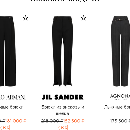
вые брюки
Брюки из вискозы и
Льняные бр
шелка
0 ₽
181 000 ₽
218 000 ₽
152 500 ₽
175 500 
-
30
%
-
30
%