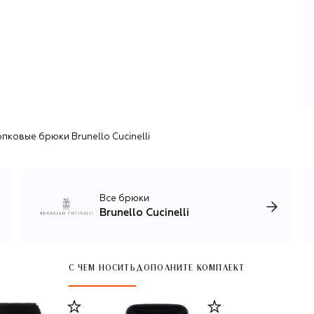
Как дизайнер Кучинелли покорил Европу с помощью
простой, но революционной для 80-х идеи —
окрашивать первоклассный кашемир в нестандартные
цвета.
Последовавшие вслед за этим коллекции принесли
Кучинелли славу не только визионера, но и технолога,
который виртуозно работает с кашемиром: из премиум-
сырья, привезенного из Китая и Монголии, на
производстве бренда разрабатывают уникальные
пковые брюки Brunello Cucinelli
бленды для создания трикотажа — смесовую пряжу,
свойства которой усиливают шелк, лен, шерсть и
хлопок.
Помимо кашемирового трикотажа, бренд выпускает
Все брюки
домашний текстиль и предметы декора, одежду и
Brunello Cucinelli
аксессуары для мужчин и женщин в стиле smart casual и
спорт-шик: брючные костюмы из шерсти и льна,
шелковые платья с изящными вышивками, базовые вещи
для спорта и путешествий, элегантные пальто и
С ЧЕМ НОСИТЬ
ДОПОЛНИТЕ КОМПЛЕКТ
пуховики.