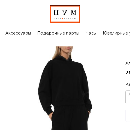
Аксессуары
Подарочные карты
Часы
Ювелирные 
Br
Х
2
Р