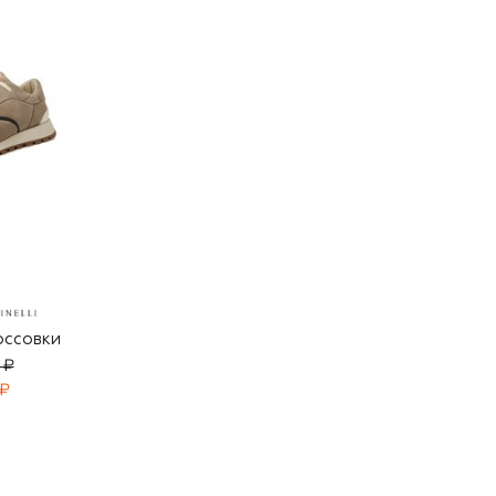
оссовки
 ₽
 ₽