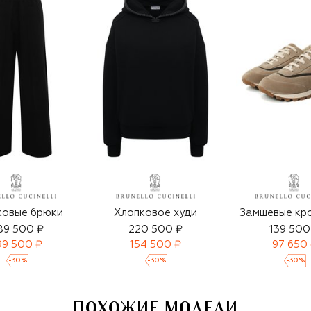
ковые брюки
Хлопковое худи
Замшевые кр
89 500 ₽
220 500 ₽
139 500
99 500 ₽
154 500 ₽
97 650
-
30
%
-
30
%
-
30
%
ПОХОЖИЕ МОДЕЛИ