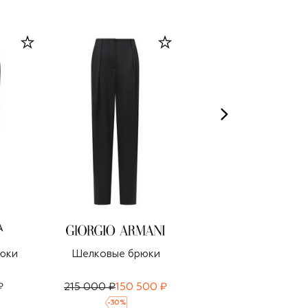
юки
Шелковые брюки
Шелковые брюки
₽
215 000 ₽
150 500 ₽
195 500 ₽
137 000 ₽
-
30
%
-
30
%