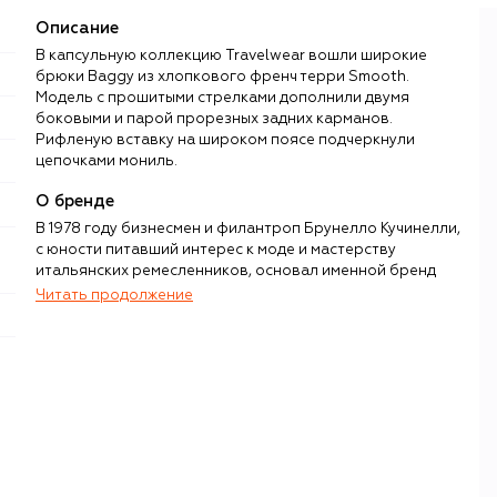
Описание
В капсульную коллекцию Travelwear вошли широкие
брюки Baggy из хлопкового френч терри Smooth.
Модель с прошитыми стрелками дополнили двумя
боковыми и парой прорезных задних карманов.
Рифленую вставку на широком поясе подчеркнули
цепочками мониль.
О бренде
В 1978 году бизнесмен и филантроп Брунелло Кучинелли,
с юности питавший интерес к моде и мастерству
итальянских ремесленников, основал именной бренд
одежды из кашемира. Переломный момент в истории
Читать продолжение
компании настал спустя семь лет, когда Кучинелли
перенес штаб-квартиру в Соломео — небольшую
средневековую деревню недалеко от Перуджи. Он
полностью восстановил поселение, сделав его важным
культурным центром Умбрии, а изображение местного
замка поместил на логотип своего бренда. Именно
здесь команда Brunello Cucinelli живет и работает по сей
день.