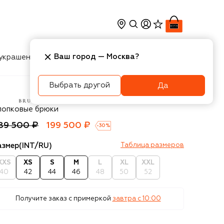
Ваш город —
Москва
?
украшения
Косметика
Интерьер
Новости
Выбрать другой
Да
unello Cucinelli
лопковые брюки
89 500 ₽
199 500 ₽
-
30
%
азмер
(INT/RU)
Таблица размеров
XXS
XS
S
M
L
XL
XXL
40
42
44
46
48
50
52
Получите заказ с примеркой
завтра c 10:00