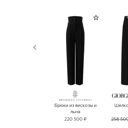
Брюки из вискозы и
Шелко
льна
220 500 ₽
258 50