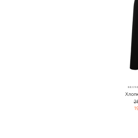
Хлоп
2
1