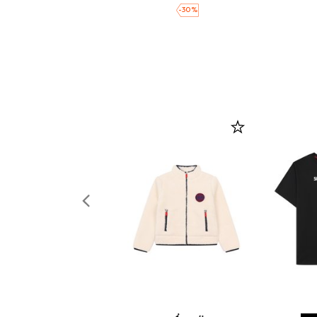
-
30
%