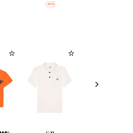
-
30
%
-
30
%