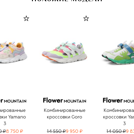
игроками индустрии.
нированные
Комбинированные
Комбиниров
вки Yamano
кроссовки Goro
кроссовки Y
3
3
0 ₽
8 750 ₽
14 550 ₽
9 950 ₽
14 050 ₽
9 8