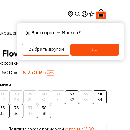
Ваш город —
Москва
?
украшения
Косметика
Интерьер
Новости
Выбрать другой
Да
ower Mountain
россовки
2 500 ₽
8 750 ₽
-
30
%
азмер
27
28
29
30
31
32
33
34
27
28
29
30
31
32
33
34
35
36
37
38
35
36
37
38
Получите заказ с примеркой
сегодня c 17:00