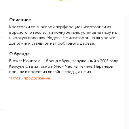
Описание
Кроссовки со знаковой перфорацией изготовили из
ворсистого текстиля и полиуретана, установив пару на
широкую подошву. Модель с фиксатором на шнуровке
дополнили стелькой из пробкового дерева.
О бренде
-
Flower Mountain — бренд обуви, запущенный в 2015 году
Кейсуке Ота из Токио и Яном Чао из Пекина. Партнеры
пришли в проект из дизайна среды, а не из
классического обувного производства, что сразу
Читать продолжение
задало марке особый фокус: кроссовки и трекинговая
обувь рассматривались не как спортивный инвентарь, а
как предмет повседневного гардероба с ярко
выраженным визуальным языком.
Название Flower Mountain отсылает к эпизоду
совместного восхождения друзей на гору Фудзи, во
время которого дизайнеров впечатлил внезапно
открывшийся вид на цветущую поляну. Этот образ лег в