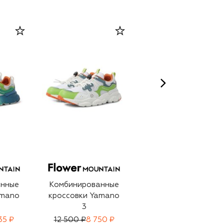
анные
Комбинированные
Комбинированные
amano
кроссовки Yamano
кроссовки Wave
3
35 ₽
12 500 ₽
8 750 ₽
13 350 ₽
9 345 ₽