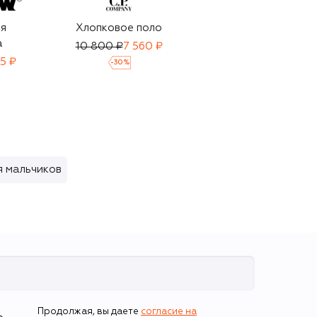
я
Хлопковое поло
Хлопковая
а
футболка
10 800 ₽
7 560 ₽
5 ₽
8 995 ₽
-
30
%
я мальчиков
Продолжая, вы даете
согласие на