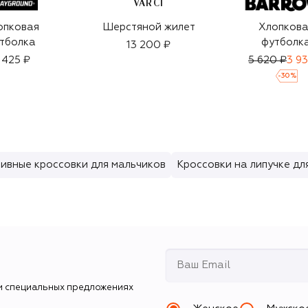
VARCI
опковая
Шерстяной жилет
Хлопкова
тболка
футболк
13 200 ₽
 425 ₽
5 620 ₽
3 93
-
30
%
ивные кроссовки для мальчиков
Кроссовки на липучке дл
и специальных предложениях