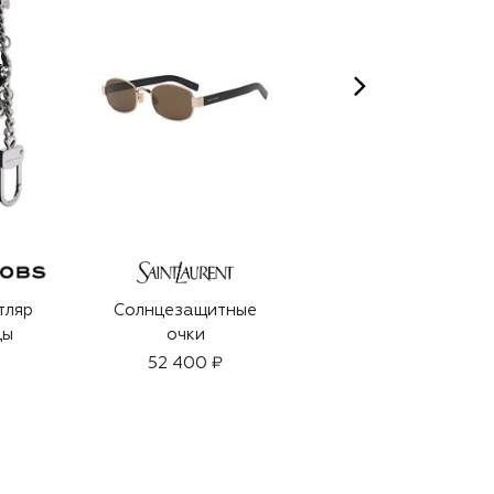
тляр
Солнцезащитные
Солнцезащитные
ды
очки
очки
52 400 ₽
59 950 ₽