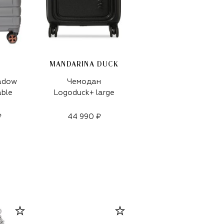
MANDARINA DUCK
DELSEY
adow
Чемодан
Чемодан Shadow
able
Logoduck+ large
5.0 Expandable
medium
₽
44 990 ₽
48 900 ₽