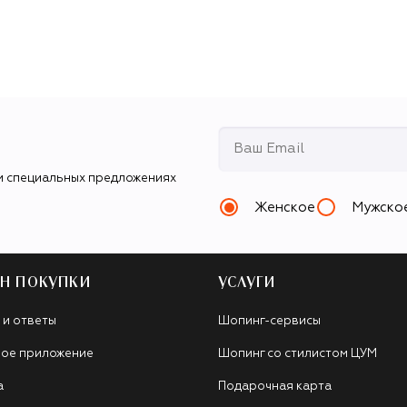
и специальных предложениях
Женское
Мужско
Н ПОКУПКИ
УСЛУГИ
 и ответы
Шопинг-сервисы
ое приложение
Шопинг со стилистом ЦУМ
а
Подарочная карта