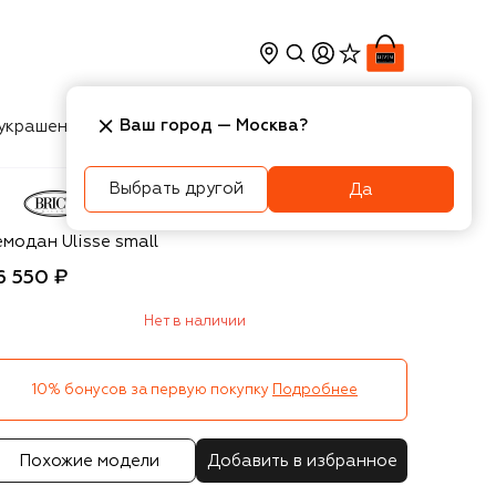
Ваш город —
Москва
?
украшения
Косметика
Интерьер
Новости
Выбрать другой
Да
ic`s
модан Ulisse small
6 550 ₽
Нет в наличии
10% бонусов за первую покупку
Подробнее
Похожие модели
Добавить в избранное