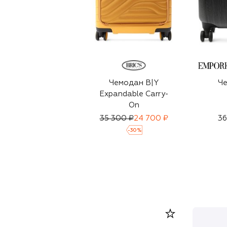
Чемодан B|Y
Ч
Expandable Carry-
On
35 300 ₽
24 700 ₽
36
-
30
%