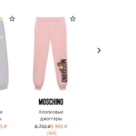
е
Хлопковые
Хлопковые
ы
джоггеры
джоггеры
5 ₽
8 710 ₽
5 995 ₽
13 300 ₽
-
30
%