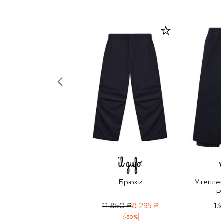
Брюки
Утепле
P
11 850 ₽
8 295 ₽
1
-
30
%