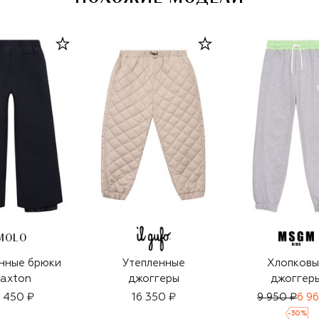
MOLO
нные брюки
Утепленные
Хлопковы
axton
джоггеры
джоггер
3 450 ₽
16 350 ₽
9 950 ₽
6 96
-
30
%