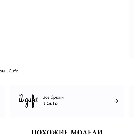
Творческое кредо итальянской марки — «дети, одетые
как дети»: одежда, обувь и аксессуары должны дарить
ребенку радость, ощущение легкости и свободы. Во
главе угла — тщательно продуманный крой, который
учитывает особенности всех возрастов, и материалы
высокого качества. В работе используют нежный
органический хлопок, шерсть мериноса, альпака,
кашемир, технологичный дышащий Sensitive® Fabrics для
спортивной линейки. За настроение отвечают сочетания
цветов, авторские принты как из книг со сказками,
забавные аппликации, романтичные воланы и вышивка.
ы Il Gufo
Все брюки
Il Gufo
ПОХОЖИЕ МОДЕЛИ