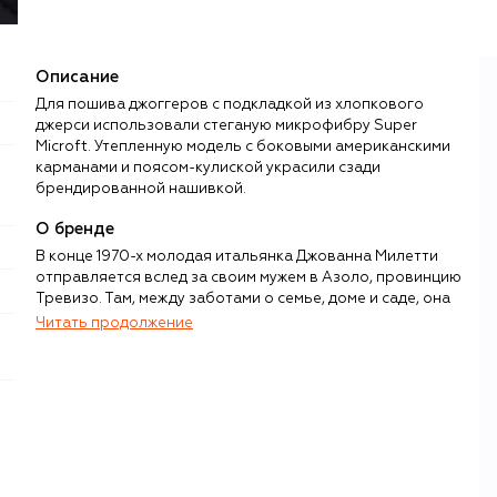
Описание
Для пошива джоггеров с подкладкой из хлопкового
джерси использовали стеганую микрофибру Super
Microft. Утепленную модель с боковыми американскими
карманами и поясом-кулиской украсили сзади
брендированной нашивкой.
О бренде
В конце 1970-х молодая итальянка Джованна Милетти
отправляется вслед за своим мужем в Азоло, провинцию
Тревизо. Там, между заботами о семье, доме и саде, она
успевает шить — сначала пеленки и слюнявчики, затем
Читать продолжение
все более сложные вещи, которые пользуются спросом
у местных мам. Работать получается только ночью:
отсюда — прозвище «сова», Il Gufo, очень скоро
ставшее названием для известного на весь мир бренда
детской одежды. Семейные ценности компании
поддерживают продолжающие дело сын и дочь
Джованны, Гвидо и Алессандра Кьявелли.