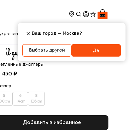
Ваш город —
Москва
?
украшения
Косметика
Интерьер
Новости
Выбрать другой
Да
 Gufo
тепленные джоггеры
5 450 ₽
азмер
5
6
8
108cm
114cm
126cm
Добавить в избранное