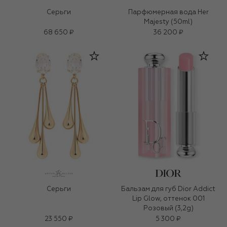
Серьги
Парфюмерная вода Her
Majesty (50ml)
68 650 ₽
36 200 ₽
Серьги
Бальзам для губ Dior Addict
Lip Glow, оттенок 001
Розовый (3,2g)
23 550 ₽
5 300 ₽