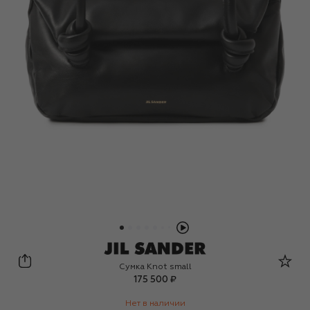
Jil Sander
Сумка Knot small
175 500 ₽
Нет в наличии