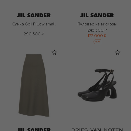
Сумка Goji Pillow small
Пуловер из вискозы
245 500 ₽
290 500 ₽
172 000 ₽
-
30
%