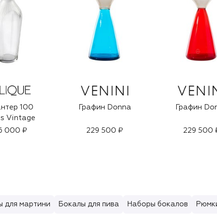
нтер 100
Графин Donna
Графин Do
s Vintage
6 000 ₽
229 500 ₽
229 500 
ы для мартини
Бокалы для пива
Наборы бокалов
Рюмки