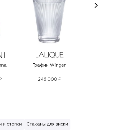
nna
Графин Wingen
Декантер для
ликера Wingen
₽
246 000 ₽
169 000 ₽
 и стопки
Стаканы для виски