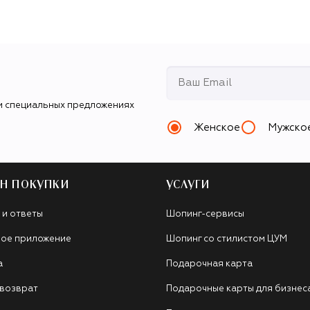
и специальных предложениях
Женское
Мужско
Н ПОКУПКИ
УСЛУГИ
 и ответы
Шопинг-сервисы
ое приложение
Шопинг со стилистом ЦУМ
а
Подарочная карта
 возврат
Подарочные карты для бизнес