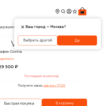
Ваш город —
Москва
?
украшения
Косметика
Интерьер
Новости
Выбрать другой
Да
nini
рафин Donna
ЕДОПЛАТА
29 500 ₽
Последний экземпляр
Получите заказ
завтра c 17:00
В корзину
Быстрая покупка