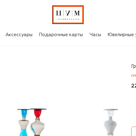
Аксессуары
Подарочные карты
Часы
Ювелирные 
Ve
Г
ПР
2