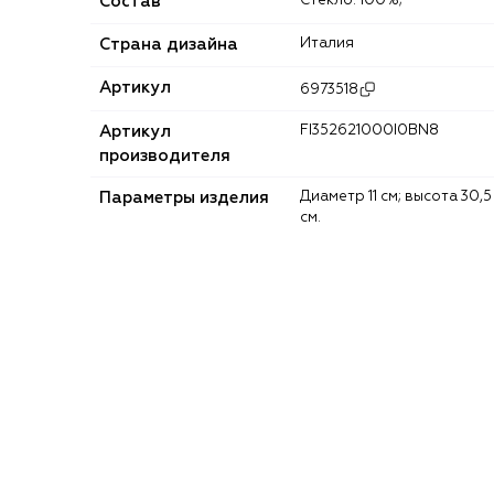
Состав
Стекло: 100%;
Страна дизайна
Италия
Артикул
6973518
Артикул
FI352621000I0BN8
производителя
Параметры изделия
Диаметр 11 см; высота 30,5
см.