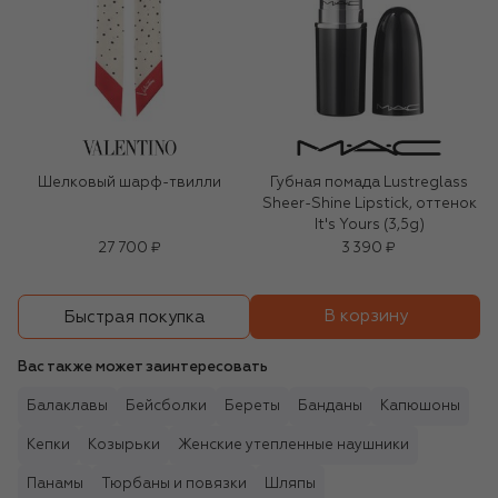
Шелковый шарф-твилли
Губная помада Lustreglass
Sheer-Shine Lipstick, оттенок
It's Yours (3,5g)
27 700 ₽
3 390 ₽
В корзину
Быстрая покупка
Вас также может заинтересовать
Балаклавы
Бейсболки
Береты
Банданы
Капюшоны
Кепки
Козырьки
Женские утепленные наушники
Панамы
Тюрбаны и повязки
Шляпы