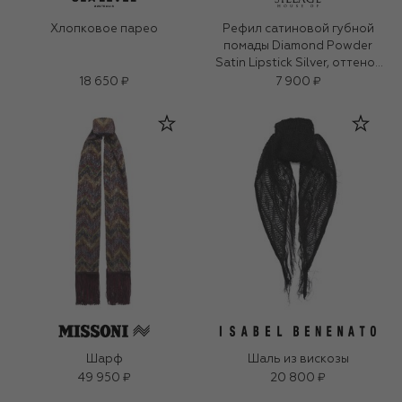
Хлопковое парео
Рефил сатиновой губной
помады Diamond Powder
Satin Lipstick Silver, оттенок
Her Royal Highness (3g)
18 650 ₽
7 900 ₽
Шарф
Шаль из вискозы
49 950 ₽
20 800 ₽