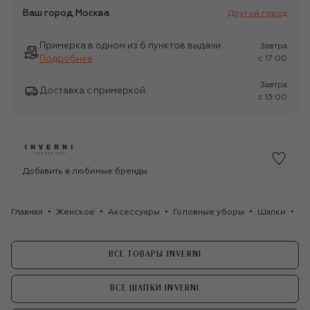
Ваш город
Москва
Другой город
Примерка в одном из 6 пунктов выдачи
Завтра
Подробнее
c 17:00
Завтра
Доставка с примеркой
c 13:00
Добавить в любимые бренды
Главная
Женское
Аксессуары
Головные уборы
Шапки
Ка
ВСЕ ТОВАРЫ INVERNI
ВСЕ ШАПКИ INVERNI