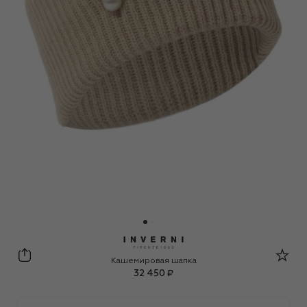
Inverni
Кашемировая шапка
32 450 ₽