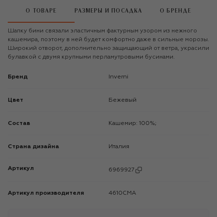
О ТОВАРЕ
РАЗМЕРЫ И ПОСАДКА
О БРЕНДЕ
Шапку бини связали эластичным фактурным узором из нежного
кашемира, поэтому в ней будет комфортно даже в сильные морозы.
Широкий отворот, дополнительно защищающий от ветра, украсили
булавкой с двумя крупными перламутровыми бусинами.
Бренд
Inverni
Цвет
Бежевый
Состав
Кашемир: 100%;
Страна дизайна
Италия
Артикул
6969927
Артикул производителя
4610CMA