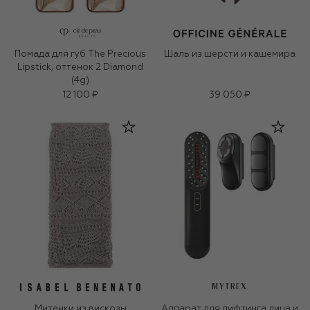
Помада для губ The Precious
Шаль из шерсти и кашемира
Lipstick, оттенок 2 Diamond
(4g)
12 100 ₽
39 050 ₽
MYTREX
Митенки из вискозы
Аппарат для лифтинга лица и