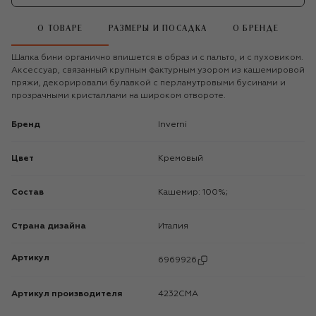
О ТОВАРЕ
РАЗМЕРЫ И ПОСАДКА
О БРЕНДЕ
Шапка бини органично впишется в образ и с пальто, и с пуховиком.
Аксессуар, связанный крупным фактурным узором из кашемировой
пряжи, декорировали булавкой с перламутровыми бусинами и
прозрачными кристаллами на широком отвороте.
Бренд
Inverni
Цвет
Кремовый
Состав
Кашемир: 100%;
Страна дизайна
Италия
Артикул
6969926
Артикул производителя
4232CMA