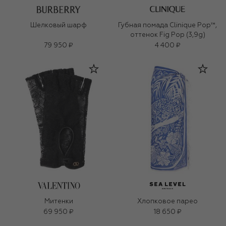
Шелковый шарф
Губная помада Clinique Pop™,
оттенок Fig Pop (3,9g)
79 950 ₽
4 400 ₽
Митенки
Хлопковое парео
69 950 ₽
18 650 ₽