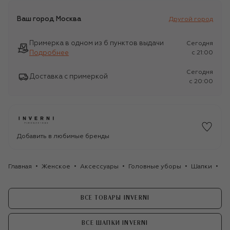
Ваш город
Москва
Другой город
Примерка в одном из 6 пунктов выдачи
Сегодня
Подробнее
c 21:00
Сегодня
Доставка с примеркой
c 20:00
Добавить в любимые бренды
Главная
Женское
Аксессуары
Головные уборы
Шапки
Ка
ВСЕ ТОВАРЫ INVERNI
ВСЕ ШАПКИ INVERNI