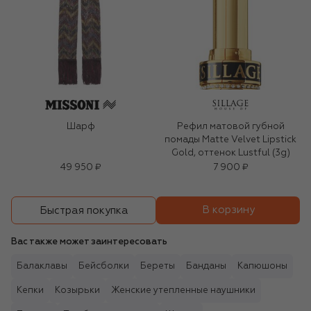
Шарф
Рефил матовой губной
помады Matte Velvet Lipstick
Gold, оттенок Lustful (3g)
49 950 ₽
7 900 ₽
В корзину
Быстрая покупка
Вас также может заинтересовать
Балаклавы
Бейсболки
Береты
Банданы
Капюшоны
Кепки
Козырьки
Женские утепленные наушники