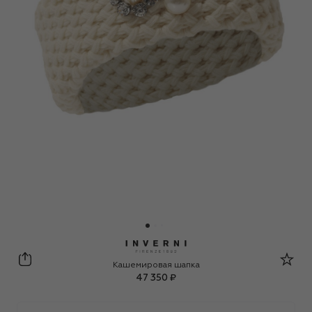
Inverni
Кашемировая шапка
47 350 ₽