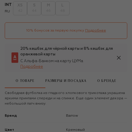
INT
XS
S
M
L
42
44
46
48
RU
10% бонусов за первую покупку
Подробнее
20% кешбэк для чёрной карты и 8% кешбэк для
оранжевой карты
С Альфа-Банком на карту ЦУМа
Подробнее
О ТОВАРЕ
РАЗМЕРЫ И ПОСАДКА
О БРЕНДЕ
Свободная футболка из гладкого хлопкового трикотажа украшена
яркими принтами спереди и на спинке. Еще один элемент декора —
небольшой патч внизу.
Бренд
Barrow
Цвет
Кремовый