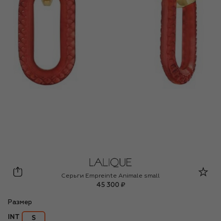
Lalique
Серьги Empreinte Animale small
45 300 ₽
Размер
INT
S