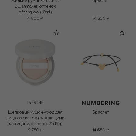
Жидкие румяна Futurist
Браслет
Blushmaker, оттенок
Afterglow (10ml)
4 600 ₽
74 850 ₽
LAESTHE
Шелковый кушон-уход для
Браслет
лица со светоотражающими
частицами, оттенок 21 (15g)
9 750 ₽
14 650 ₽