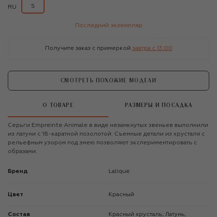
S
RU
Последний экземпляр
Получите заказ с примеркой
завтра c 13:00
СМОТРЕТЬ ПОХОЖИЕ МОДЕЛИ
О ТОВАРЕ
РАЗМЕРЫ И ПОСАДКА
Серьги Empreinte Animale в виде незамкнутых звеньев выполнили
из латуни с 18-каратной позолотой. Съемные детали из хрусталя с
рельефным узором под змею позволяют экспериментировать с
образами.
Бренд
Lalique
Цвет
Красный
Состав
Красный хрусталь; Латунь;