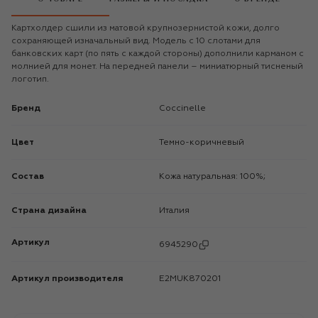
Картхолдер сшили из матовой крупнозернистой кожи, долго
сохраняющей изначальный вид. Модель с 10 слотами для
банковских карт (по пять с каждой стороны) дополнили карманом с
молнией для монет. На передней панели – миниатюрный тисненый
логотип.
Бренд
Coccinelle
Цвет
Темно-коричневый
Состав
Кожа натуральная: 100%;
Страна дизайна
Италия
Артикул
6945290
Артикул производителя
E2MUK870201