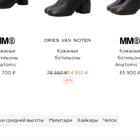
ожаные
Кожаные
Кожаны
тильоны
ботильоны
ботильон
atomic
Anatomic 
 700 ₽
78 550 ₽
54 950 ₽
65 900 
-
30
%
ки средней высоты
Милитари
Хайкеры
Челси