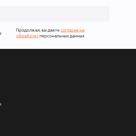
Продолжая, вы даете
согласие на
е
обработку
персональных данных
а