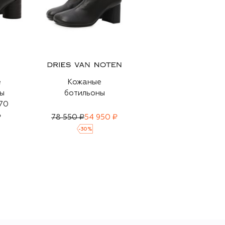
е
Кожаные
Кожаные
ы
ботильоны
ботильоны
70
₽
78 550 ₽
54 950 ₽
115 500 ₽
79 950 ₽
-
30
%
-
30
%