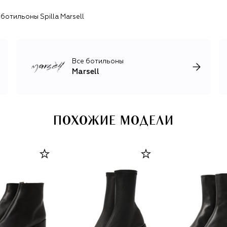
ботильоны Spilla Marsell
В своем развитии Marsell придает большое значение
диалогу с представителями искусства и другими
брендами со схожими ценностями. За плечами марки —
запуск исследовательского проекта, посвященного
современной культуре, и коллаборации с
Все ботильоны
концептуальными брендами одежды и обуви Suicoke,
Marsell
Diomene и Grassi 10000.
ПОХОЖИЕ МОДЕЛИ