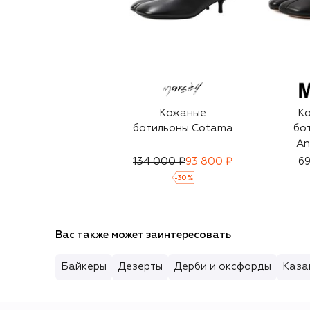
Кожаные
К
ботильоны Cotama
бо
An
134 000 ₽
93 800 ₽
69
-
30
%
Вас также может заинтересовать
Байкеры
Дезерты
Дерби и оксфорды
Каза