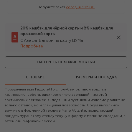
Получите заказ
сегодня c 18:00
20% кешбэк для чёрной карты и 8% кешбэк для
оранжевой карты
С Альфа-Банком на карту ЦУМа
Подробнее
СМОТРЕТЬ ПОХОЖИЕ МОДЕЛИ
О ТОВАРЕ
РАЗМЕРЫ И ПОСАДКА
Прозрачная ваза Fazzoletto с голубым отливом вошла в
коллекцию Iceberg, вдохновленную звенящей чистотой
арктических пейзажей. С ледяными пустынями изделие роднит не
только оттенок, но и глянцевая поверхность. Сосуд выполнили
вручную в фирменной технике Mano Volante, позволяющей
придать муранскому стеклу текучую форму с мягкими складками, а
затем отшлифовали песком.