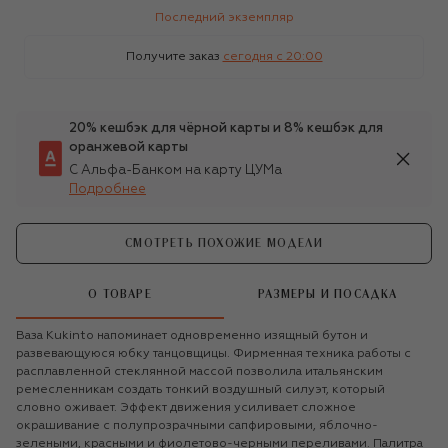
Последний экземпляр
Получите заказ
сегодня c 20:00
20% кешбэк для чёрной карты и 8% кешбэк для
оранжевой карты
С Альфа-Банком на карту ЦУМа
Подробнее
СМОТРЕТЬ ПОХОЖИЕ МОДЕЛИ
О ТОВАРЕ
РАЗМЕРЫ И ПОСАДКА
Ваза Kukinto напоминает одновременно изящный бутон и
развевающуюся юбку танцовщицы. Фирменная техника работы с
расплавленной стеклянной массой позволила итальянским
ремесленникам создать тонкий воздушный силуэт, который
словно оживает. Эффект движения усиливает сложное
окрашивание с полупрозрачными сапфировыми, яблочно-
зелеными, красными и фиолетово-черными переливами. Палитра