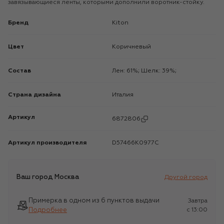
завязывающиеся ленты, которыми дополнили воротник-стойку.
Бренд
Kiton
Цвет
Коричневый
Состав
Лен: 61%; Шелк: 39%;
Страна дизайна
Италия
Артикул
6872806
Артикул производителя
D57466K0977C
Ваш город
Москва
Другой город
Примерка в одном из 6 пунктов выдачи
Завтра
Подробнее
c 13:00