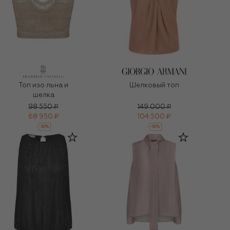
Топ изо льна и
Шелковый топ
шелка
98 550 ₽
149 000 ₽
68 950 ₽
104 500 ₽
-
30
%
-
30
%