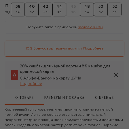
IT
38
40
42
44
46
48
50
52
40
42
44
46
48
50
52
54
RU
Получите заказ с примеркой
завтра c 10:00
10% бонусов за первую покупку
Подробнее
20% кешбэк для чёрной карты и 8% кешбэк для
оранжевой карты
С Альфа-Банком на карту ЦУМа
Подробнее
О ТОВАРЕ
РАЗМЕРЫ И ПОСАДКА
О БРЕНДЕ
Коричневый топ с мозаичным мотивом изготовили из легкой
нежной вуали. Лен в ее составе отвечает за оптимальный
микроклимат даже в зной, а шелк придает прочность и деликатный
блеск. Модель с вырезом халтер делают романтичнее широкие