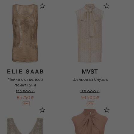
Майка с отделкой
Шелковая блузка
пайетками
122 500 ₽
135 000 ₽
85 750 ₽
94 500 ₽
-
30
%
-
30
%