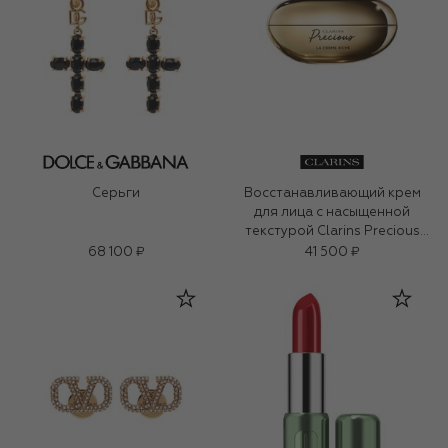
Серьги
Восстанавливающий крем
для лица с насыщенной
текстурой Clarins Precious
(50ml)
68 100 ₽
41 500 ₽