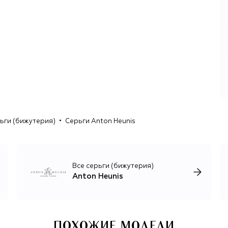
винтажными украшениями.
Коллекции Anton Heunis отличаются экспрессивностью,
богатой палитрой цветов и приемов, барочными
формами и смелыми сочетаниями материалов. Для
инкрустации дизайнер использует цветные
полудрагоценные камни, хрусталь, муранское стекло,
синтетический жемчуг и кристаллы Swarovski. Ими
украшены фигурные серьги, массивные колье и
браслеты, крупные подвески, броши и коктейльные
кольца. Основа для каждого украшения создается из
латуни, покрытой золотым напылением.
ьги (бижутерия)
Серьги Anton Heunis
Хьюнис регулярно обращается к историческим формам
— камеям, крестам, каскадным колье. И хотя в
современной обработке они выглядят все такими же
увесистыми и сложносоставными, на самом деле
Все серьги (бижутерия)
украшения гораздо легче и комфортнее в носке, чем
Anton Heunis
кажется.
ПОХОЖИЕ МОДЕЛИ