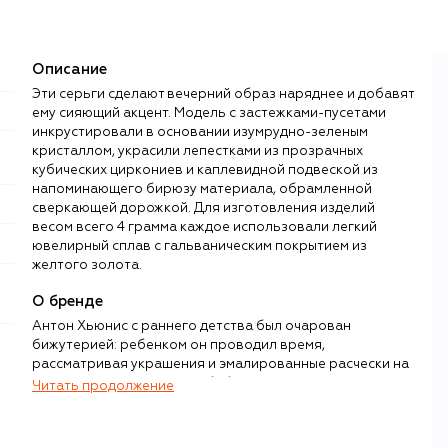
Описание
Эти серьги сделают вечерний образ наряднее и добавят
ему сияющий акцент. Модель с застежками-пусетами
инкрустировали в основании изумрудно-зеленым
кристаллом, украсили лепестками из прозрачных
кубических циркониев и каплевидной подвеской из
напоминающего бирюзу материала, обрамленной
сверкающей дорожкой. Для изготовления изделий
весом всего 4 грамма каждое использовали легкий
ювелирный сплав с гальваническим покрытием из
желтого золота.
О бренде
Антон Хьюнис с раннего детства был очарован
бижутерией: ребенком он проводил время,
рассматривая украшения и эмалированные расчески на
туалетном столике своей бабушки. Профессионально
Читать продолжение
освоив ювелирное мастерство, в 2004 году Хьюнис
открыл в Мадриде собственный бренд дизайнерской
бижутерии, эстетика которого вдохновлена