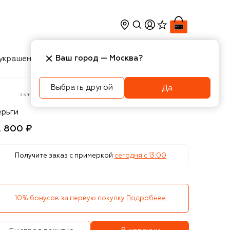
Ваш город —
Москва
?
украшения
Косметика
Интерьер
Новости
Выбрать другой
Да
ton Heunis
ерьги
2 800 ₽
Получите заказ с примеркой
сегодня c 13:00
10% бонусов за первую покупку
Подробнее