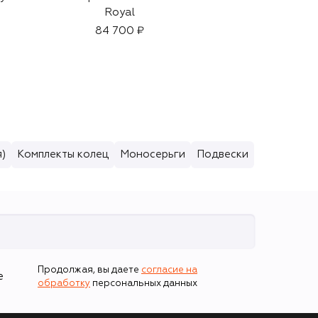
Royal
й софтнер для
сияния кожи Future
84 700 ₽
Solution LX (170ml)
17 790 ₽
)
Комплекты колец
Моносерьги
Подвески
Продолжая, вы даете
согласие на
е
обработку
персональных данных