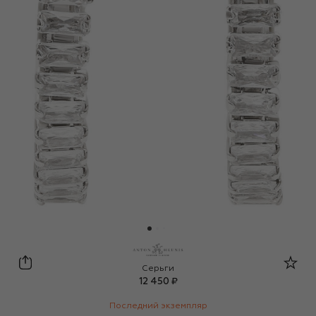
Anton Heunis
Серьги
12 450 ₽
Последний экземпляр