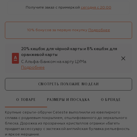
Получите заказ с примеркой
сегодня c 20:00
10% бонусов за первую покупку
Подробнее
20% кешбэк для чёрной карты и 8% кешбэк для
оранжевой карты
С Альфа-Банком на карту ЦУМа
Подробнее
СМОТРЕТЬ ПОХОЖИЕ МОДЕЛИ
О ТОВАРЕ
РАЗМЕРЫ И ПОСАДКА
О БРЕНДЕ
Крупные серьги-обручи Celeste выполнили из ювелирного
сплава с родиевым покрытием, отшлифованного до зеркального
блеска. Дорожка из прозрачных кристаллов огранки «‎багет»
придает аксессуару с застежкой английская булавка рельефность
и яркое мерцание.