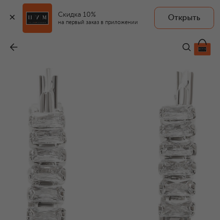
Скидка 10%
Открыть
на первый заказ в приложении
Серьги
-
12 450 ₽