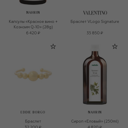
NAHRIN
Капсулы «Красное вино +
Браслет VLogo Signature
Коэнзим Q-10» (28g)
6 420 ₽
35 850 ₽
EDDIE BORGO
NAHRIN
Браслет
Сироп «Еловый» (250ml)
32 200 ₽
4 820 ₽