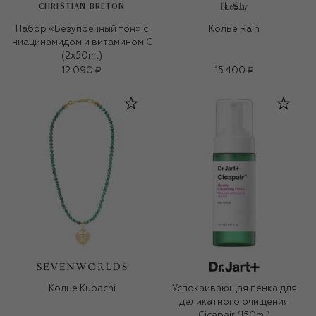
CHRISTIAN BRETON
Набор «Безупречный тон» с
Колье Rain
ниацинамидом и витамином С
(2x50ml)
12 090 ₽
15 400 ₽
Колье Kubachi
Успокаивающая пенка для
деликатного очищения
Cicapair (150ml)