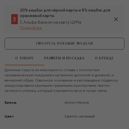
20% кешбэк для чёрной карты и 8% кешбэк для
оранжевой карты
С Альфа-Банком на карту ЦУМа
Подробнее
СМОТРЕТЬ ПОХОЖИЕ МОДЕЛИ
О ТОВАРЕ
РАЗМЕРЫ И ПОСАДКА
О БРЕНДЕ
Длинные серьги из ювелирного сплава с золотистым
гальваническим покрытием органично дополнят и дневной, и
вечерний образ. Овальное основание и каплевидную подвеску
инкрустировали крупными гранеными кристаллами светло-
зеленого оттенка, который становится ярче в лучах света.
Бренд
Anton Heunis
Цвет
Светло-зеленый