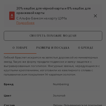
20% кешбэк для чёрной карты и 8% кешбэк для
оранжевой карты
С Альфа-Банком на карту ЦУМа
Подробнее
СМОТРЕТЬ ПОХОЖИЕ МОДЕЛИ
О ТОВАРЕ
РАЗМЕРЫ И ПОСАДКА
О БРЕНДЕ
Гибкий браслет искрится на запястье дорожкой из миниатюрных
звезд. Такую же форму придали подвеске и замку-защелке с
выгравированным логотипом. Фигурные звенья, чередующиеся с
круглыми креплениями, изготовили из ювелирного сплава с
гальваническим покрытием 14-каратным золотом.
Бренд
Numbering
Цвет
Золотой
Состав
Латунь; Гальваническое покрытие