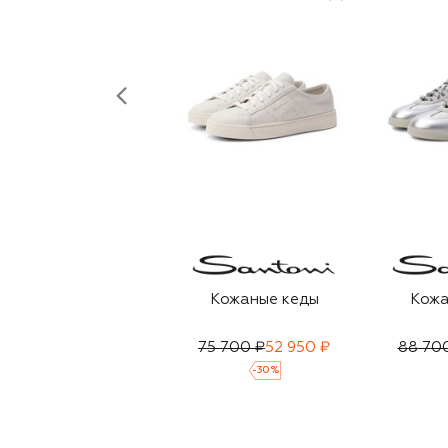
Кожаные кеды
Кожа
75 700 ₽
52 950 ₽
88 70
-
30
%