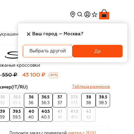
Ваш город —
Москва
?
украшения
Косметика
Интерьер
Новости
Выбрать другой
Да
antoni
ожаные кроссовки
1 550 ₽
43 100 ₽
-
30
%
азмер
(IT/RU)
Таблица размеров
35
35.5
36
36.5
37
37.5
38
38.5
35
35.5
36
36.5
37
37.5
38
38.5
39
39.5
40
40.5
41
41.5
42
39
39.5
40
40.5
41
41.5
42
Получите заказ с примеркой
завтра c 21:00