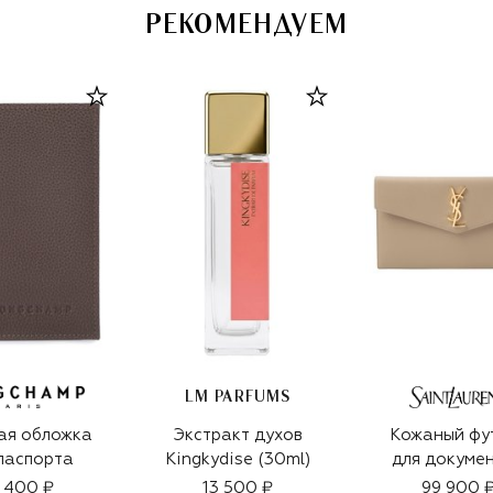
РЕКОМЕНДУЕМ
LM PARFUMS
ая обложка
Экстракт духов
Кожаный фу
паспорта
Kingkydise (30ml)
для докуме
 400 ₽
13 500 ₽
99 900 