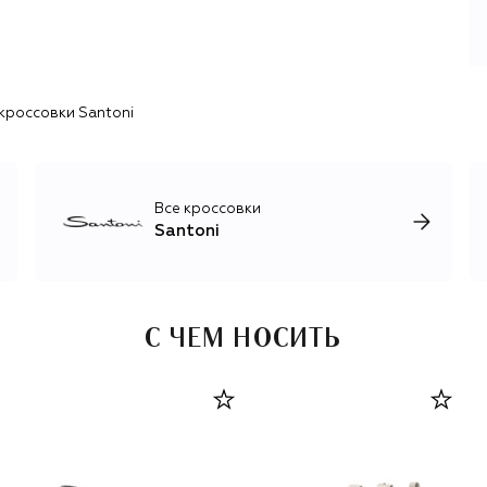
В начале 2000-х к семейному делу в качестве
генерального директора присоединился сын
основателя — Джузеппе Сантони. Сегодня бренд
выпускает мужскую и женскую обувь вневременного
дизайна: помимо классических оксфордов и дерби, в
кроссовки Santoni
коллекции есть кроссовки и кеды, босоножки и
сандалии, сапоги и ботильоны, выполненные в лучших
традициях итальянского обувного мастерства.
Все кроссовки
Santoni
С ЧЕМ НОСИТЬ