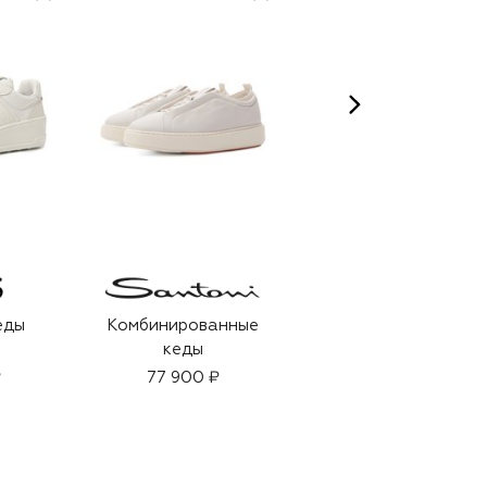
еды
Комбинированные
Кожаные кеды
кеды
₽
77 900 ₽
82 900 ₽