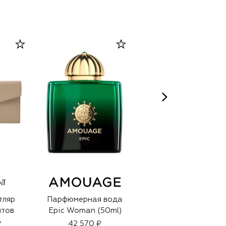
тляр
Парфюмерная вода
Хлопковая
нтов
Epic Woman (50ml)
бейсболка
₽
42 570 ₽
10 750 ₽