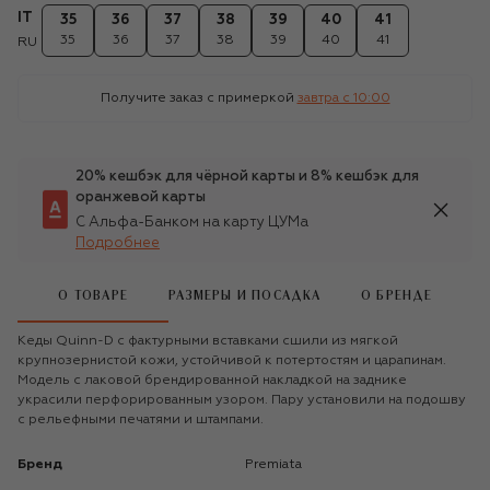
IT
35
36
37
38
39
40
41
35
36
37
38
39
40
41
RU
Получите заказ с примеркой
завтра c 10:00
20% кешбэк для чёрной карты и 8% кешбэк для
оранжевой карты
С Альфа-Банком на карту ЦУМа
Подробнее
О ТОВАРЕ
РАЗМЕРЫ И ПОСАДКА
О БРЕНДЕ
Кеды Quinn-D с фактурными вставками сшили из мягкой
крупнозернистой кожи, устойчивой к потертостям и царапинам.
Модель с лаковой брендированной накладкой на заднике
украсили перфорированным узором. Пару установили на подошву
с рельефными печатями и штампами.
Бренд
Premiata