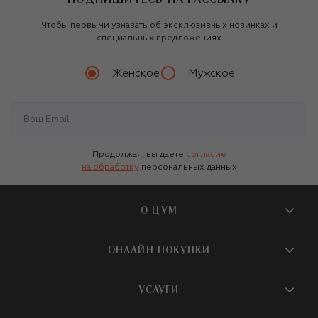
Чтобы первыми узнавать об эксклюзивных новинках и
специальных предложениях
Женское
Мужское
Продолжая, вы даете
согласие
на обработку
персональных данных
О ЦУМ
О магазине
ОНЛАЙН ПОКУПКИ
Новости и события
Вопросы и ответы
УСЛУГИ
Бутики и ПВЗ ЦУМ
Мобильное приложение
Контакты