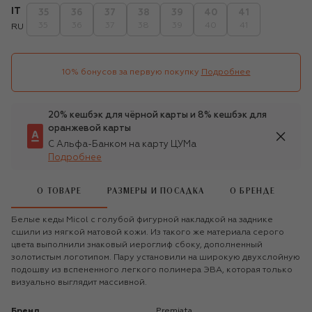
IT
35
36
37
38
39
40
41
35
36
37
38
39
40
41
RU
10% бонусов за первую покупку
Подробнее
20% кешбэк для чёрной карты и 8% кешбэк для
оранжевой карты
С Альфа-Банком на карту ЦУМа
Подробнее
О ТОВАРЕ
РАЗМЕРЫ И ПОСАДКА
О БРЕНДЕ
Белые кеды Micol с голубой фигурной накладкой на заднике
сшили из мягкой матовой кожи. Из такого же материала серого
цвета выполнили знаковый иероглиф сбоку, дополненный
золотистым логотипом. Пару установили на широкую двухслойную
подошву из вспененного легкого полимера ЭВА, которая только
визуально выглядит массивной.
Бренд
Premiata