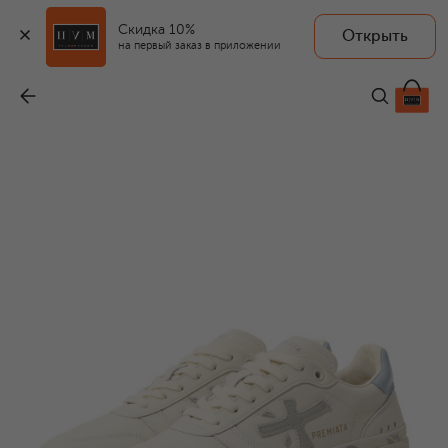
Скидка 10%
Открыть
на первый заказ в приложении
Кожаные кеды Micol
-
29 200 ₽