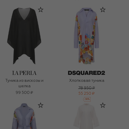
Туника из вискозы и
Хлопковая туника
шелка
78 950 ₽
99 500 ₽
55 250 ₽
-
30
%