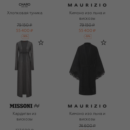
Хлопковая туника
Кимоно изо льна и
вискозы
79 150 ₽
79 150 ₽
55 400 ₽
55 400 ₽
-
30
%
-
30
%
Кардиган из
Кимоно изо льна и
вискозы
вискозы
74 600 ₽