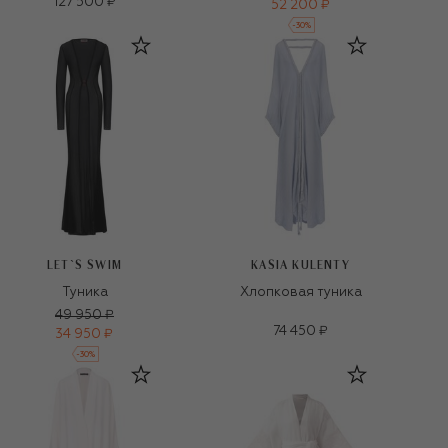
127 500 ₽
52 200 ₽
-
30
%
LET`S SWIM
KASIA KULENTY
Туника
Хлопковая туника
49 950 ₽
74 450 ₽
34 950 ₽
-
30
%