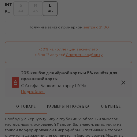
INT
S
M
L
44
46
48
RU
Получите заказ с примеркой
завтра c 21:00
-30% на коллекции весна-лето 

с 3 по 17 августа!
Смотреть подборку
20% кешбэк для чёрной карты и 8% кешбэк для
оранжевой карты
С Альфа-Банком на карту ЦУМа
Подробнее
О ТОВАРЕ
РАЗМЕРЫ И ПОСАДКА
О БРЕНДЕ
Свободную черную тунику с глубоким V-образным вырезом
мастера марки, основанной Пьером Бальманом, выполнили из
тонкой перфорированной микрофибры. Эластичный материал
струится в движении, легко тянется и быстро сохнет. Модель с