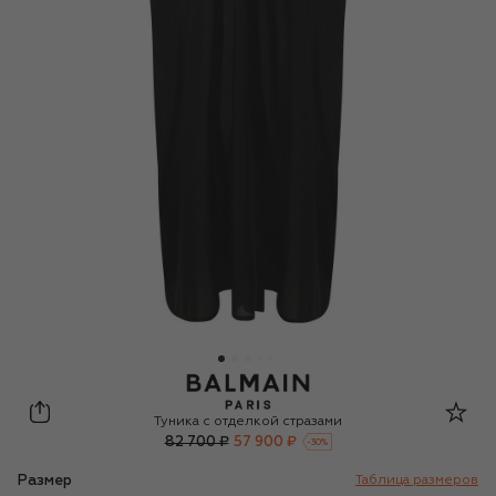
Balmain
Туника с отделкой стразами
82 700 ₽
57 900 ₽
-
30
%
Размер
Таблица размеров