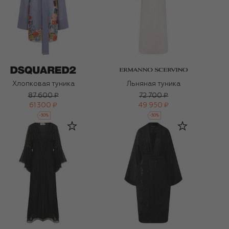
Хлопковая туника
Льняная туника
87 600 ₽
72 700 ₽
61 300 ₽
49 950 ₽
-
30
%
-
30
%