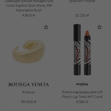
Сияющая губная помада Pure
Браслет Pivoine
Color Explicit Slick Shine, 914
Adrenaline Rush
4 800 ₽
32 250 ₽
Кольцо
Блеск-карандаш для губ
Phyto-Lip Twist №7 Coral
116 000 ₽
6 380 ₽