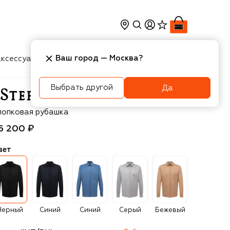
Ваш город —
Москва
?
ксессуары
Косметика
Интерьер
Новости
Выбрать другой
Да
efano Ricci
лопковая рубашка
6 200 ₽
вет
Черный
Синий
Синий
Серый
Бежевый