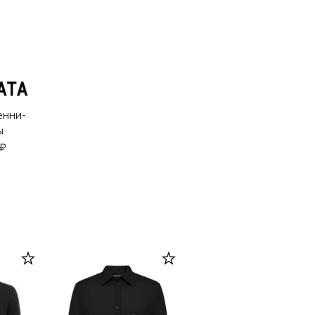
енни-
ы
 ₽