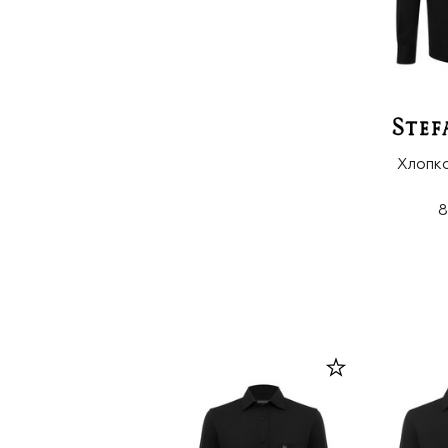
Хлопк
8