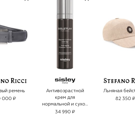
вый ремень
Антивозрастной
Льняная бейс
крем для
0 000 ₽
82 350 
нормальной и сухой
кожи лица (50ml)
34 990 ₽