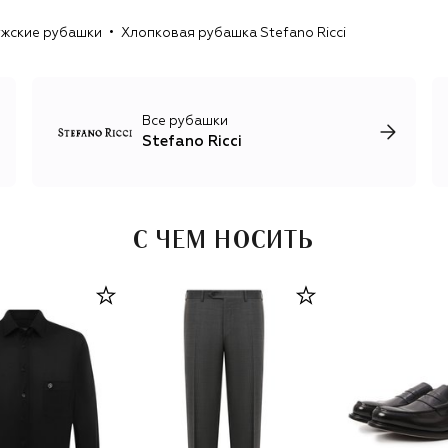
рисунками. Единственный принт, который украшает
жские рубашки
Хлопковая рубашка Stefano Ricci
неформальные футболки и лонгсливы, изображение
орла Royal Eagle, символизирующего честь, силу и
достоинство.
Все рубашки
Stefano Ricci
С ЧЕМ НОСИТЬ