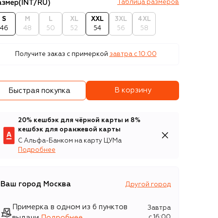
азмер
(INT/RU)
Таблица размеров
S
M
L
XL
XXL
3XL
4XL
46
48
50
52
54
56
58
Получите заказ с примеркой
завтра c 10:00
В корзину
Быстрая покупка
20% кешбэк для чёрной карты и 8%
кешбэк для оранжевой карты
С Альфа-Банком на карту ЦУМа
Подробнее
Ваш город
Москва
Другой город
Примерка в одном из 6 пунктов
Завтра
выдачи
Подробнее
c 16:00