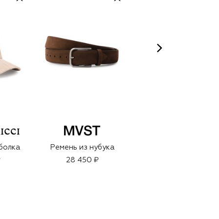
болка
Ремень из нубука
Парфюмерная вода
Royal Eagle
₽
28 450 ₽
Prestige (50ml)
30 250 ₽