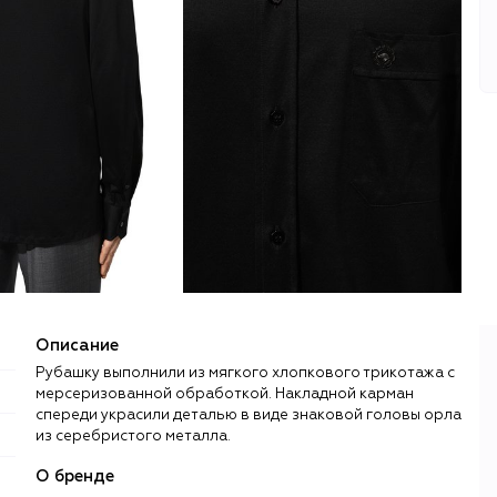
Описание
Рубашку выполнили из мягкого хлопкового трикотажа с
мерсеризованной обработкой. Накладной карман
спереди украсили деталью в виде знаковой головы орла
из серебристого металла.
О бренде