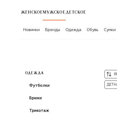
ЖЕНСКОЕ
МУЖСКОЕ
ДЕТСКОЕ
МУЖСКИЕ РУБАШКИ STEFANO RICCI
Новинки
Бренды
Одежда
Обувь
Сумки
ОДЕЖДА
В
ДЕТА
Футболки
Брюки
Трикотаж