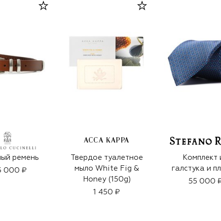
ACCA KAPPA
ый ремень
Твердое туалетное
Комплект 
мыло White Fig &
галстука и п
3 000 ₽
Honey (150g)
55 000 
1 450 ₽