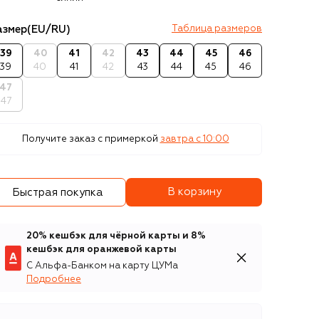
азмер
(EU/RU)
Таблица размеров
39
40
41
42
43
44
45
46
39
40
41
42
43
44
45
46
47
47
Получите заказ с примеркой
завтра c 10:00
В корзину
Быстрая покупка
20% кешбэк для чёрной карты и 8%
кешбэк для оранжевой карты
С Альфа-Банком на карту ЦУМа
Подробнее