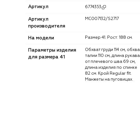
Артикул
6774353
Артикул
MC007132/S2717
производителя
На модели
Размер 41. Рост: 188 см.
Параметры изделия
Обхват груди 114 см, обхват
талии 110 см, длина рукава
для размера 41
от плечевого шва 69 см,
длина изделия по спинке
82 см. Крой Regular fit.
Манжеты на пуговицах.