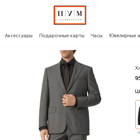
Аксессуары
Подарочные карты
Часы
Ювелирные а
St
Х
9
Ц