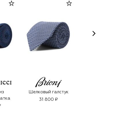
ACCA KAPPA
из
Шелковый галстук
Питательный крем
латка
для рук Muschio
31 800 ₽
Bianco (75ml)
₽
1 950 ₽