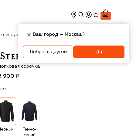
Ваш город —
Москва
?
ксессуары
Косметика
Интерьер
Новости
Выбрать другой
Да
efano Ricci
лопковая сорочка
5 900 ₽
вет
Черный
Темно-
синий