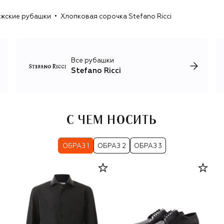
итальянские ткани и контраст природных цветов одежды
жские рубашки
Хлопковая сорочка Stefano Ricci
с пестрыми орнаментами на аксессуарах: клеткой, пье-
де-пуль, ромбами и другими геометрическими
рисунками. Единственный принт, который украшает
неформальные футболки и лонгсливы, изображение
орла Royal Eagle, символизирующего честь, силу и
Все рубашки
достоинство.
Stefano Ricci
С ЧЕМ НОСИТЬ
ОБРАЗ 1
ОБРАЗ 2
ОБРАЗ 3