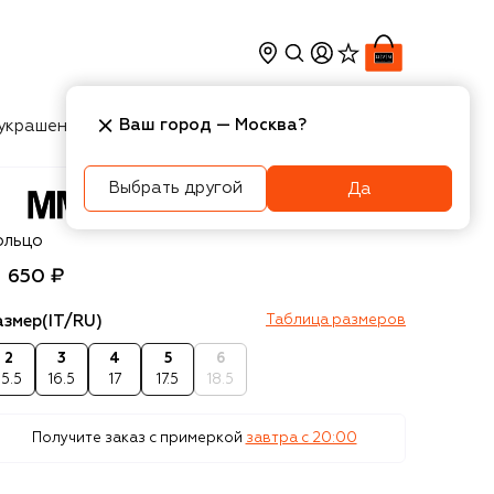
Ваш город —
Москва
?
украшения
Косметика
Интерьер
Новости
Выбрать другой
Да
M6
ольцо
1 650 ₽
азмер
(IT/RU)
Таблица размеров
2
3
4
5
6
15.5
16.5
17
17.5
18.5
Получите заказ с примеркой
завтра c 20:00