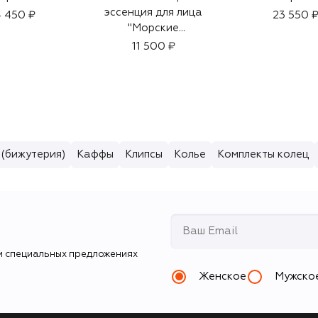
эссенция для лица
 450 ₽
23 550 
"Морские
Водоросли Про-
11 500 ₽
Коллаген" (100ml)
 (бижутерия)
Каффы
Клипсы
Колье
Комплекты колец
и специальных предложениях
Женское
Мужско