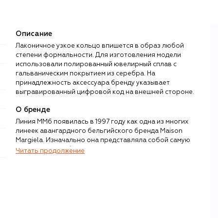
Описание
Лаконичное узкое кольцо впишется в образ любой
степени формальности. Для изготовления модели
использовали полированный ювелирный сплав с
гальваническим покрытием из серебра. На
принадлежность аксессуара бренду указывает
выгравированный цифровой код на внешней стороне.
О бренде
Линия MM6 появилась в 1997 году как одна из многих
линеек авангардного бельгийского бренда Maison
Margiela. Изначально она представляла собой самую
простую, почти базовую женскую одежду в исполнении
Читать продолжение
Маржелы и на знаменитом лейбле бренда занимала
место номер 6 (всего их 24, например, 0 — подиумная
линия Artisanal, 22 — обувь). Только в 2010-х стало
очевидно: именно у «шестой» есть потенциал стать
самостоятельным брендом в экосистеме Maison
Margiela.