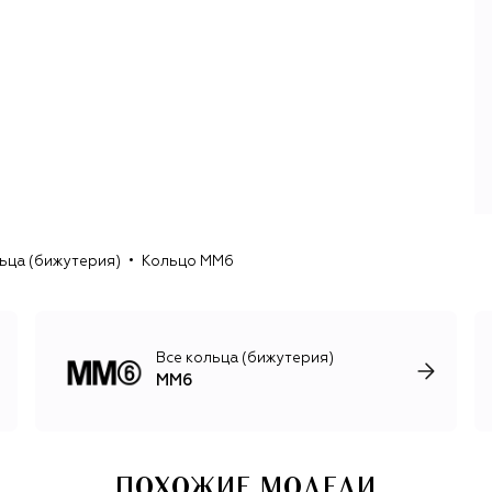
Сегодня MM6 — отдельный бренд, транслирующий
авангардную эстетику Мартина Маржелы, более
доступную и по восприятию, и по цене. В отличие от
Maison Margiela, это более практичная повседневная
одежда без радикальных авангардных решений, но все с
той же страстью к деконструкции и расширению границ
восприятия. Основной принт коллекции — все тот же
цифровой ряд от 0 до 23, украшающий все лейблы
материнского бренда Maison Margiela.
В 2020-х MM6 отметился в ряде выдающихся
коллабораций с другими концептуальными брендами:
ьца (бижутерия)
Кольцо MM6
Salomon, Supreme, Dr. Martens, The North Face.
Некоторые сотрудничества продолжаются, а новые
коллекции выходят два раза в год.
Все кольца (бижутерия)
MM6
ПОХОЖИЕ МОДЕЛИ