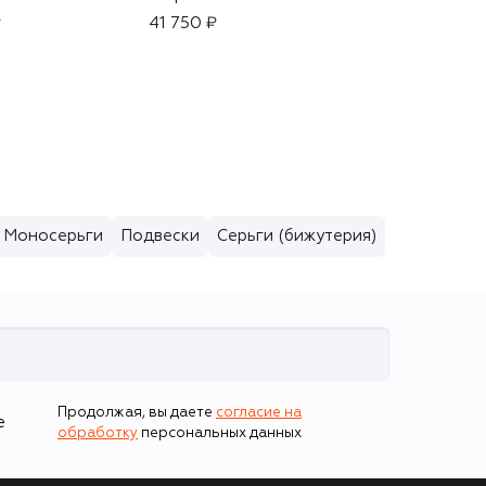
Bacche di Tuscia
₽
41 750 ₽
(250ml)
5 100 ₽
Моносерьги
Подвески
Серьги (бижутерия)
Продолжая, вы даете
согласие на
е
обработку
персональных данных