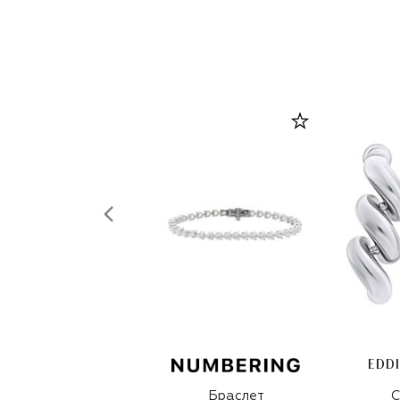
EDD
Браслет
С