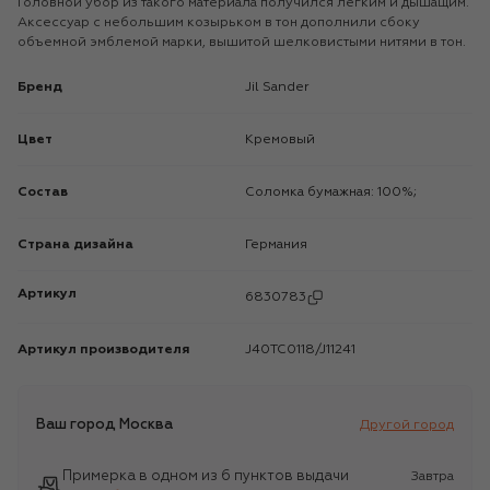
Головной убор из такого материала получился легким и дышащим.
Аксессуар с небольшим козырьком в тон дополнили сбоку
объемной эмблемой марки, вышитой шелковистыми нитями в тон.
Бренд
Jil Sander
Цвет
Кремовый
Состав
Соломка бумажная: 100%;
Страна дизайна
Германия
Артикул
6830783
Артикул производителя
J40TC0118/J11241
Ваш город
Москва
Другой город
Примерка в одном из 6 пунктов выдачи
Завтра