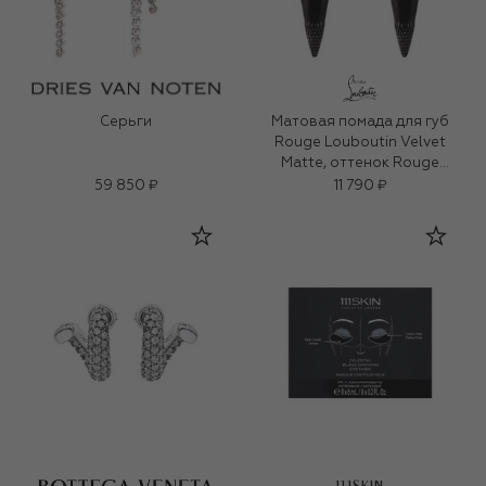
Серьги
Матовая помада для губ
Rouge Louboutin Velvet
Matte, оттенок Rouge
Louboutin
59 850 ₽
11 790 ₽