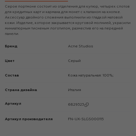
Серое портмоне состоит из отделения для купюр, четырех слотов
для кредитных карт и кармана для монет с клапаном на кнопке.
Аксессуар двойного сложения выполнили из гладкой матовой
кожи. Изделие, которое закрывается круговой молнией, украсили
миниатюрным тисненым логотипом, разместив его на передней
панели.
Бренд
Acne Studios
Цвет
Серый
Состав
Кожа натуральная: 100%;
Страна дизайна
Италия
Артикул
6829323
Артикул производителя
FN-UX-SLGS000115