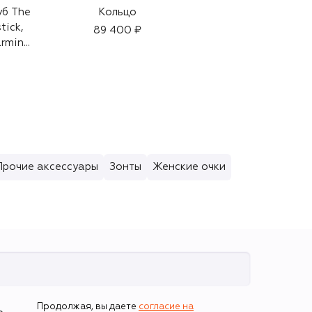
уб The
Кольцо
Кольцо
tick,
89 400 ₽
36 050 ₽
arming
 (4g)
Прочие аксессуары
Зонты
Женские очки
Продолжая, вы даете
согласие на