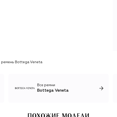
В 2001 году бренд возглавил немецкий дизайнер Томас
Майер, который впервые за долгое время вывел
Bottega Veneta в авангард современной моды. Майер с
умом использовал «ремесленное» наследие и вернул
бренду идентичность люксового модного дома. Его
преемники — Дэниел Ли, а затем Матье Блази — возвели
кропотливую работу ателье Bottega Veneta в культ,
превратив в специалитет не только плетеную кожу, но и
трикотаж. В 2024 году бренд возглавила Луиз Троттер,
продолжающая путь BV в качестве флагмана
интеллектуальной моды.
 ремень Bottega Veneta
Современную эстетику бренда определяют
изобретательный крой, обманчивые фактуры (например
деним, на деле оказывающийся кожей), инновационные
техники работы с кожей и сложные оттенки привычных
цветов. Линию одежды дополняет внушительная
Все ремни
коллекция обуви и аксессуаров, в числе которых —
Bottega Veneta
культовые it-сумки Sardine, Jodie, Cassette, Knot Chain и
многие другие.
ПОХОЖИЕ МОДЕЛИ