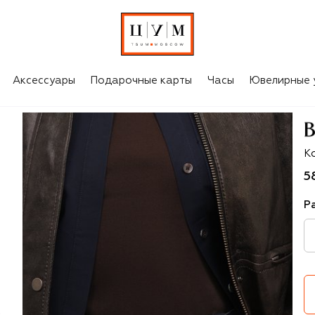
Аксессуары
Подарочные карты
Часы
Ювелирные 
B
К
5
Р