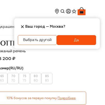
Ваш город —
Москва
?
украшения
Косметика
Интерьер
Новости
Выбрать другой
Да
ottega Veneta
ожаный ремень
8 200 ₽
азмер
(RU/RU)
65
70
75
80
85
65
70
75
80
85
10% бонусов за первую покупку
Подробнее