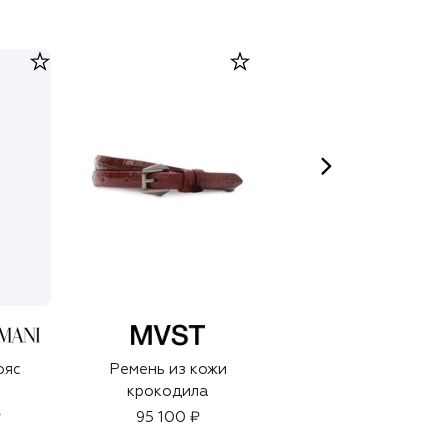
ояс
Ремень из кожи
Кожаный ремень
крокодила
₽
95 100 ₽
47 500 ₽