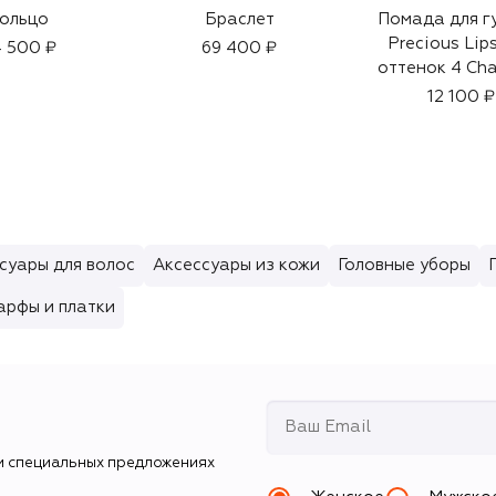
ольцо
Браслет
Помада для г
Precious Lips
 500 ₽
69 400 ₽
оттенок 4 Ch
Pink Sapphire
12 100 ₽
суары для волос
Аксессуары из кожи
Головные уборы
рфы и платки
и специальных предложениях