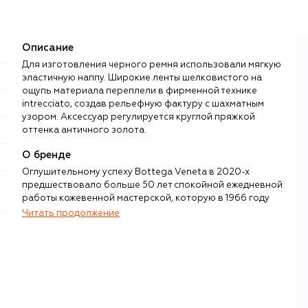
Описание
Для изготовления черного ремня использовали мягкую
эластичную наппу. Широкие ленты шелковистого на
ощупь материала переплели в фирменной технике
intrecciato, создав рельефную фактуру с шахматным
узором. Аксессуар регулируется круглой пряжкой
оттенка античного золота.
О бренде
Оглушительному успеху Bottega Veneta в 2020-х
предшествовало больше 50 лет спокойной ежедневной
работы кожевенной мастерской, которую в 1966 году
Мишель Таддеи и Ренцо Дзенджаро открыли в
Читать продолжение
итальянском регионе Венето. Все это время при
создании сумок и других кожаных аксессуаров партнеры
использовали технику плетения из узких кожаных полос
(intrecciato), которая до сих пор остается одним из ноу-
хау бренда, превратившего работу с кожей в высокое
искусство.