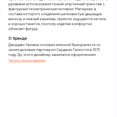
рукавами использовали тонкий эластичный трикотаж с
фактурным геометрическим мотивом. Материал, в
;
составе которого соединили шелковистую дышащую
вискозу и нежный кашемир, приятно ощущается на теле
и хорошо тянется, поэтому изделие комфортно
облегает фигуру.
О бренде
Джорджо Армани основал именной бренд вместе со
своим деловым партнером Серджио Галеотти в 1975
году. До этого дизайнер занимался оформлением
витрин в знаменитом миланском универмаге La
Читать продолжение
Rinascente и оттачивал мастерство пошива мужского
костюма в Cerutti.
Первые коллекции Giorgio Armani разительно
отличались от того, к чему привыкла публика:
представленные им нетипично воздушные и
расслабленные силуэты сильно контрастировали с
популярным тогда точным и структурированным кроем.
Благодаря этим особенностям уже к 1980-м имя Giorgio
Armani стало полноценным синонимом итальянской
элегантности.