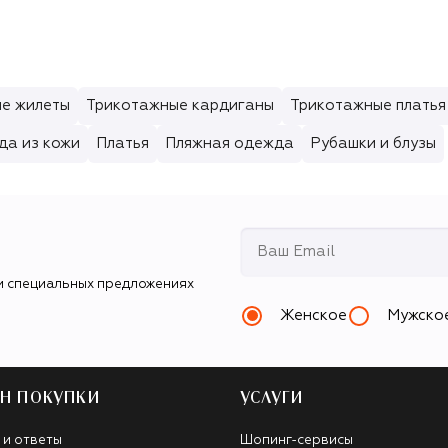
е жилеты
Трикотажные кардиганы
Трикотажные платья
да из кожи
Платья
Пляжная одежда
Рубашки и блузы
и специальных предложениях
Женское
Мужско
Н ПОКУПКИ
УСЛУГИ
 и ответы
Шопинг-сервисы