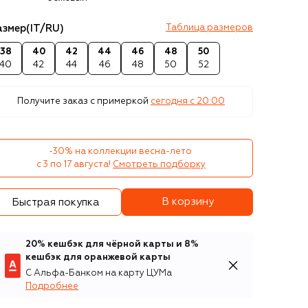
азмер
(IT/RU)
Таблица размеров
38
40
42
44
46
48
50
40
42
44
46
48
50
52
Получите заказ с примеркой
сегодня c 20:00
-30% на коллекции весна-лето 

с 3 по 17 августа!
Смотреть подборку
В корзину
Быстрая покупка
20% кешбэк для чёрной карты и 8%
кешбэк для оранжевой карты
С Альфа-Банком на карту ЦУМа
Подробнее