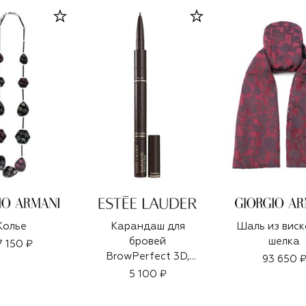
Колье
Карандаш для
Шаль из виск
бровей
шелка
7 150 ₽
BrowPerfect 3D,
93 650 
оттенок Blackened
5 100 ₽
Brown