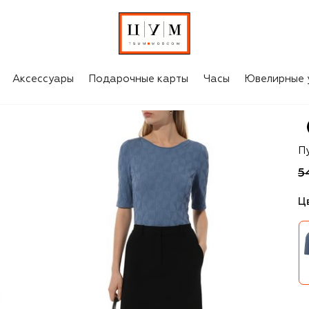
Аксессуары
Подарочные карты
Часы
Ювелирные 
Gi
П
5
Ц