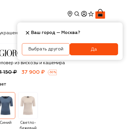
Ваш город —
Москва
?
украшения
Косметика
Интерьер
Новости
Выбрать другой
Да
orgio Armani
уловер из вискозы и кашемира
4 150 ₽
37 900 ₽
-
30
%
вет
Синий
Светло-
бежевый