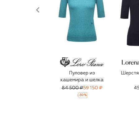
Пуловер из
Шерстя
кашемира и шелка
84 500 ₽
59 150 ₽
45
-
30
%