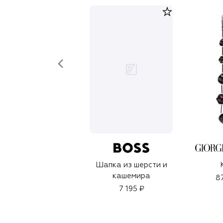
Шапка из шерсти и
кашемира
8
7 195 ₽