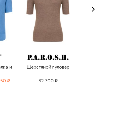
елка и
Шерстяной пуловер
Пуловер из
кашемира и шелка
250 ₽
32 700 ₽
84 500 ₽
59 150 ₽
-
30
%