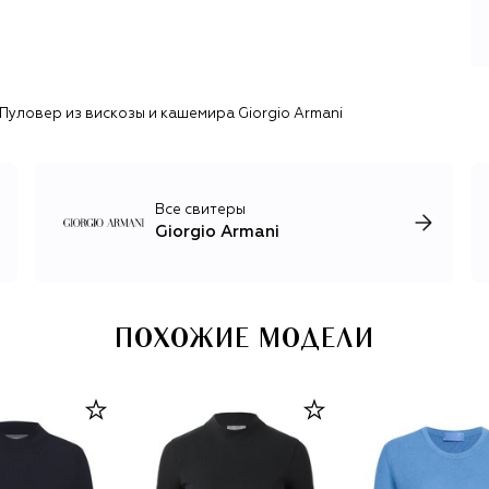
В последующие годы Армани построил полноценную
модную империю с линией кутюра Armani Privè,
диффузными линиями Emporio Armani, Armani Exchange и
EA7, коллекцией декора для дома Armani Casa,
Пуловер из вискозы и кашемира Giorgio Armani
косметикой и духами. Имя Giorgio Armani сегодня носит
только коллекция готовой одежды из превосходных
итальянских материалов: рубашки и брючные костюмы,
повседневные и вечерние платья, деним, шелковые
изделия и базовый трикотаж. Одежду дополняют линия
Все свитеры
украшений, классические модели обуви и сумок.
Giorgio Armani
ПОХОЖИЕ МОДЕЛИ