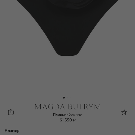
Magda Butrym
Плавки-бикини
61 550 ₽
Размер