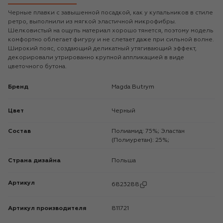
Черные плавки с завышенной посадкой, как у купальников в стиле
ретро, выполнили из мягкой эластичной микрофибры.
Шелковистый на ощупь материал хорошо тянется, поэтому модель
комфортно облегает фигуру и не слетает даже при сильной волне.
Широкий пояс, создающий деликатный утягивающий эффект,
декорировали утрированно крупной аппликацией в виде
цветочного бутона.
Бренд
Magda Butrym
Цвет
Черный
Состав
Полиамид: 75%; Эластан
(Полиуретан): 25%;
Страна дизайна
Польша
Артикул
6823288
Артикул производителя
811721