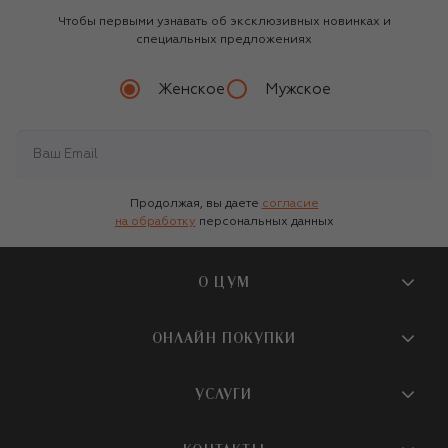
Чтобы первыми узнавать об эксклюзивных новинках и
специальных предложениях
Женское
Мужское
Продолжая, вы даете
согласие
на обработку
персональных данных
О ЦУМ
О магазине
ОНЛАЙН ПОКУПКИ
Новости и события
Вопросы и ответы
УСЛУГИ
Бутики и ПВЗ ЦУМ
Мобильное приложение
Контакты
Шопинг-сервисы