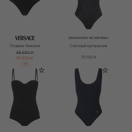
Плавки-бикини
Слитный купальник
49 950 ₽
75 150 ₽
34 950 ₽
-
30
%