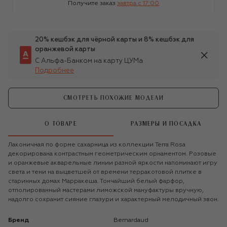
Получите заказ
завтра c 17:00
20% кешбэк для чёрной карты и 8% кешбэк для
оранжевой карты
С Альфа-Банком на карту ЦУМа
Подробнее
СМОТРЕТЬ ПОХОЖИЕ МОДЕЛИ
О ТОВАРЕ
РАЗМЕРЫ И ПОСАДКА
Лаконичная по форме сахарница из коллекции Terra Rosa
декорирована контрастным геометрическим орнаментом. Розовые
и оранжевые акварельные линии разной яркости напоминают игру
света и тени на выцветшей от времени терракотовой плитке в
старинных домах Марракеша. Тончайший белый фарфор,
отполированный мастерами лиможской мануфактуры вручную,
надолго сохранит сияние глазури и характерный мелодичный звон.
Бренд
Bernardaud