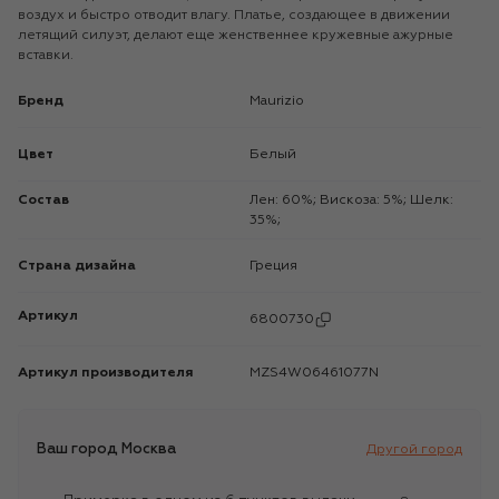
воздух и быстро отводит влагу. Платье, создающее в движении
летящий силуэт, делают еще женственнее кружевные ажурные
вставки.
Бренд
Maurizio
Цвет
Белый
Состав
Лен: 60%; Вискоза: 5%; Шелк:
35%;
Страна дизайна
Греция
Артикул
6800730
Артикул производителя
MZS4W06461077N
Ваш город
Москва
Другой город