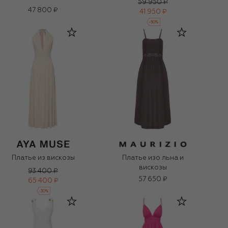
59 950 ₽
47 800 ₽
41 950 ₽
-
30
%
Платье из вискозы
Платье изо льна и
вискозы
93 400 ₽
57 650 ₽
65 400 ₽
-
30
%