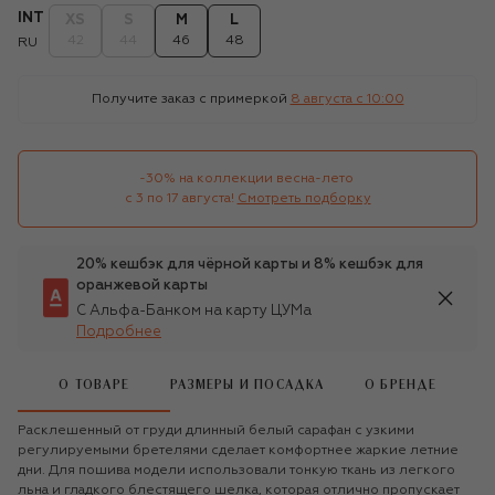
INT
XS
S
M
L
42
44
46
48
RU
Получите заказ с примеркой
8 августа c 10:00
-30% на коллекции весна-лето 

с 3 по 17 августа!
Смотреть подборку
20% кешбэк для чёрной карты и 8% кешбэк для
оранжевой карты
С Альфа-Банком на карту ЦУМа
Подробнее
О ТОВАРЕ
РАЗМЕРЫ И ПОСАДКА
О БРЕНДЕ
Расклешенный от груди длинный белый сарафан с узкими
регулируемыми бретелями сделает комфортнее жаркие летние
дни. Для пошива модели использовали тонкую ткань из легкого
льна и гладкого блестящего шелка, которая отлично пропускает