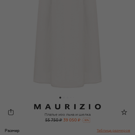
Maurizio
Платье изо льна и шелка
55 750 ₽
39 050 ₽
-
30
%
Размер
Таблица размеров