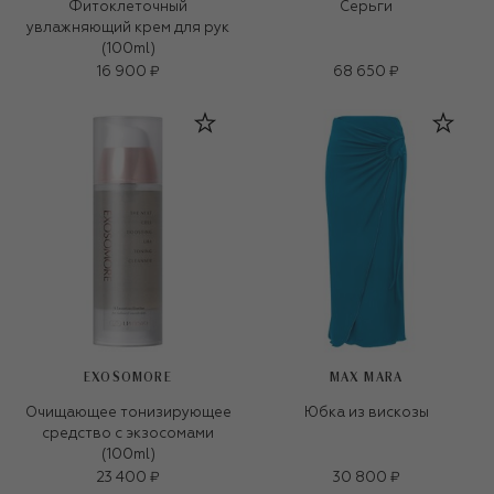
Фитоклеточный
Серьги
увлажняющий крем для рук
(100ml)
16 900 ₽
68 650 ₽
EXOSOMORE
MAX MARA
Очищающее тонизирующее
Юбка из вискозы
средство с экзосомами
(100ml)
23 400 ₽
30 800 ₽