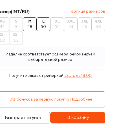
азмер
(INT/RU)
Таблица размеров
XS
S
M
L
XL
XXL
3XL
4XL
44
46
48
50
52
54
56
58
5XL
6XL
60
62
Изделие соответствует размеру, рекомендуем
выбирать свой размер
Получите заказ с примеркой
завтра c 18:00
10% бонусов за первую покупку
Подробнее
В корзину
Быстрая покупка