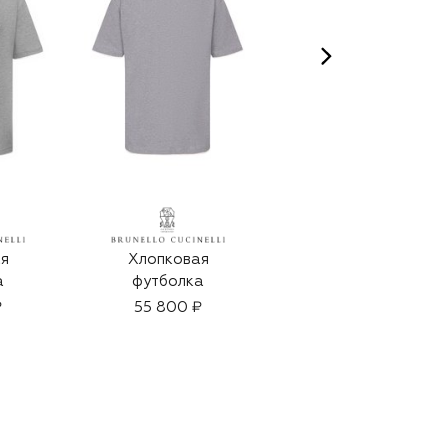
я
Хлопковая
Хлопковая
а
футболка
футболка
₽
55 800 ₽
66 950 ₽
46 850 ₽
-
30
%