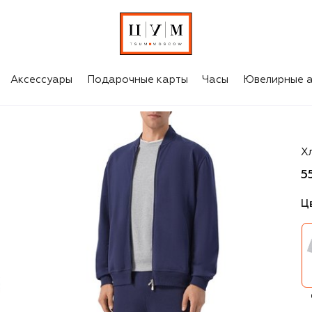
Аксессуары
Подарочные карты
Часы
Ювелирные а
Br
Х
5
Ц