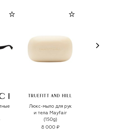
TRUEFITT AND HILL
тные
Люкс-мыло для рук
Вельветовая
и тела Mayfair
бейсболка
(150g)
₽
69 650 ₽
8 000 ₽