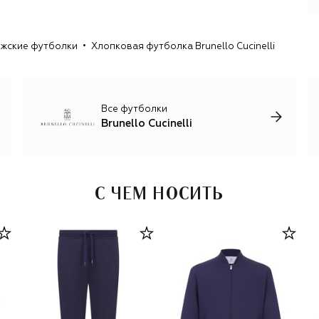
производстве бренда разрабатывают уникальные
бленды для создания трикотажа — смесовую пряжу,
свойства которой усиливают шелк, лен, шерсть и
жские футболки
Хлопковая футболка Brunello Cucinelli
хлопок.
Помимо кашемирового трикотажа, бренд выпускает
домашний текстиль и предметы декора, одежду и
аксессуары для мужчин и женщин в стиле smart casual и
Все футболки
спорт-шик: брючные костюмы из шерсти и льна,
Brunello Cucinelli
шелковые платья с изящными вышивками, базовые вещи
для спорта и путешествий, элегантные пальто и
пуховики.
С ЧЕМ НОСИТЬ