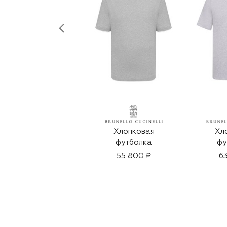
Хлопковая
Хл
футболка
фу
55 800 ₽
63