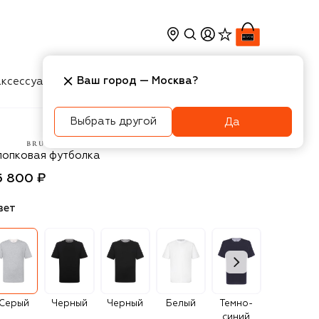
Ваш город —
Москва
?
ксессуары
Косметика
Интерьер
Новости
Выбрать другой
Да
unello Cucinelli
лопковая футболка
5 800 ₽
вет
Серый
Черный
Черный
Белый
Темно-
Синий
синий