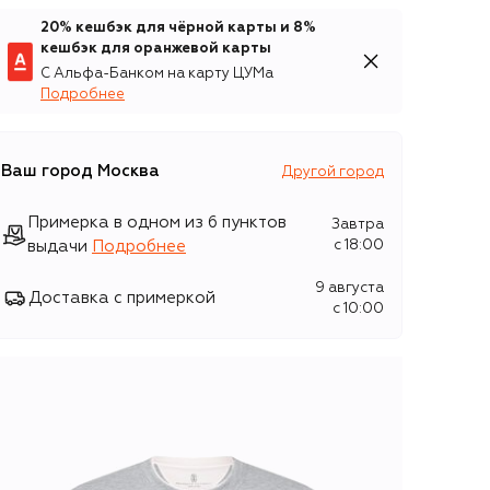
20% кешбэк для чёрной карты и 8%
кешбэк для оранжевой карты
С Альфа-Банком на карту ЦУМа
Подробнее
Ваш город
Москва
Другой город
Примерка в одном из 6 пунктов
Завтра
выдачи
Подробнее
c 18:00
9 августа
Доставка с примеркой
c 10:00