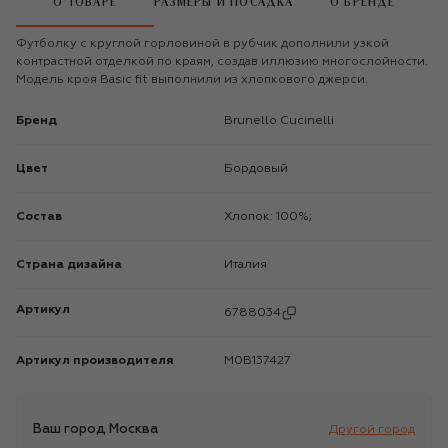
О ТОВАРЕ
РАЗМЕРЫ И ПОСАДКА
О БРЕНДЕ
Футболку с круглой горловиной в рубчик дополнили узкой
контрастной отделкой по краям, создав иллюзию многослойности.
Модель кроя Basic fit выполнили из хлопкового джерси.
Бренд
Brunello Cucinelli
Цвет
Бордовый
Состав
Хлопок: 100%;
Страна дизайна
Италия
Артикул
6788034
Артикул производителя
M0B137427
Ваш город
Москва
Другой город