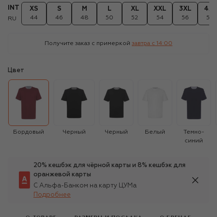
INT
XS
S
M
L
XL
XXL
3XL
4XL
44
46
48
50
52
54
56
58
RU
Получите заказ с примеркой
завтра c 14:00
Цвет
Бордовый
Черный
Черный
Белый
Темно-
синий
20% кешбэк для чёрной карты и 8% кешбэк для
оранжевой карты
С Альфа-Банком на карту ЦУМа
Подробнее