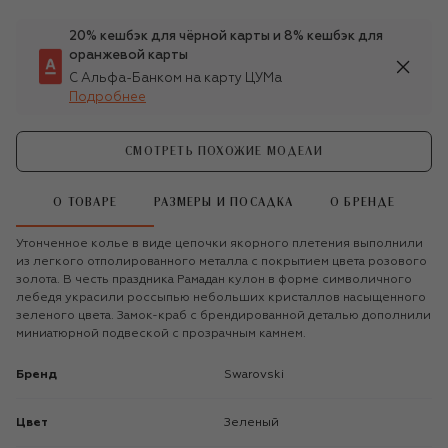
20% кешбэк для чёрной карты и 8% кешбэк для
оранжевой карты
С Альфа-Банком на карту ЦУМа
Подробнее
СМОТРЕТЬ ПОХОЖИЕ МОДЕЛИ
О ТОВАРЕ
РАЗМЕРЫ И ПОСАДКА
О БРЕНДЕ
Утонченное колье в виде цепочки якорного плетения выполнили
из легкого отполированного металла с покрытием цвета розового
золота. В честь праздника Рамадан кулон в форме символичного
лебедя украсили россыпью небольших кристаллов насыщенного
зеленого цвета. Замок-краб с брендированной деталью дополнили
миниатюрной подвеской с прозрачным камнем.
Бренд
Swarovski
Цвет
Зеленый