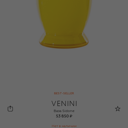
BEST-SELLER
Venini
Ваза Sidone
53 850 ₽
Нет в наличии