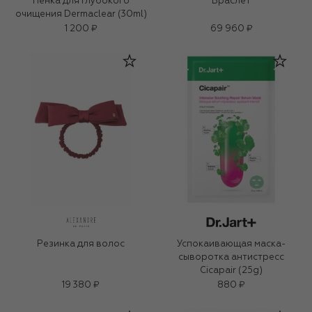
Пенка для глубокого
Браслет
очищения Dermaclear (30ml)
1 200 ₽
69 960 ₽
Резинка для волос
Успокаивающая маска-
сыворотка антистресс
Cicapair (25g)
19 380 ₽
880 ₽