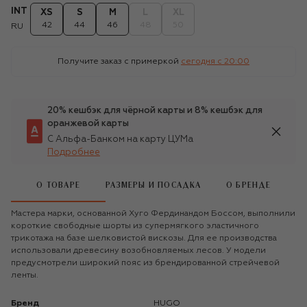
INT
XS
S
M
L
XL
42
44
46
48
50
RU
Получите заказ с примеркой
сегодня c 20:00
20% кешбэк для чёрной карты и 8% кешбэк для
оранжевой карты
С Альфа-Банком на карту ЦУМа
Подробнее
О ТОВАРЕ
РАЗМЕРЫ И ПОСАДКА
О БРЕНДЕ
Мастера марки, основанной Хуго Фердинандом Боссом, выполнили
короткие свободные шорты из супермягкого эластичного
трикотажа на базе шелковистой вискозы. Для ее производства
использовали древесину возобновляемых лесов. У модели
предусмотрели широкий пояс из брендированной стрейчевой
ленты.
Бренд
HUGO