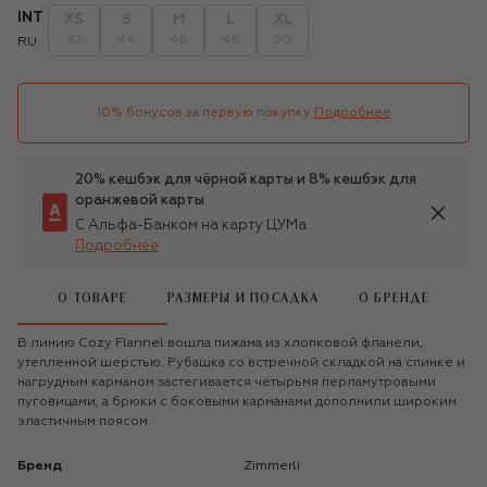
INT
XS
S
M
L
XL
42
44
46
48
50
RU
10% бонусов за первую покупку
Подробнее
20% кешбэк для чёрной карты и 8% кешбэк для
оранжевой карты
С Альфа-Банком на карту ЦУМа
Подробнее
О ТОВАРЕ
РАЗМЕРЫ И ПОСАДКА
О БРЕНДЕ
В линию Cozy Flannel вошла пижама из хлопковой фланели,
утепленной шерстью. Рубашка со встречной складкой на спинке и
нагрудным карманом застегивается четырьмя перламутровыми
пуговицами, а брюки с боковыми карманами дополнили широким
эластичным поясом.
Бренд
Zimmerli