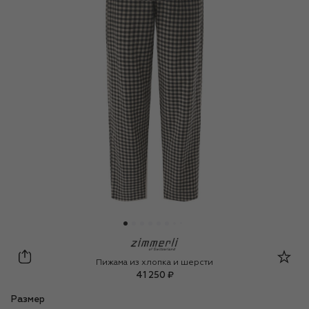
Zimmerli
Пижама из хлопка и шерсти
41 250 ₽
Размер