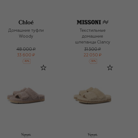
Домашние туфли
Текстильные
Woody
домашние
шлепанцы Clancy
48 000 ₽
31 500 ₽
33 600 ₽
22 050 ₽
-
30
%
-
30
%