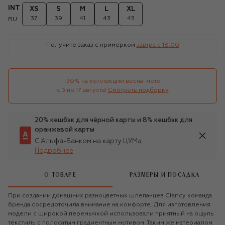
INT
XS
S
M
L
XL
37
39
41
43
45
RU
Получите заказ с примеркой
завтра c 18:00
-30% на коллекции весна-лето 

с 3 по 17 августа!
Смотреть подборку
20% кешбэк для чёрной карты и 8% кешбэк для
оранжевой карты
С Альфа-Банком на карту ЦУМа
Подробнее
О ТОВАРЕ
РАЗМЕРЫ И ПОСАДКА
При создании домашних разноцветных шлепанцев Clancy команда
бренда сосредоточила внимание на комфорте. Для изготовления
модели с широкой перемычкой использовали приятный на ощупь
текстиль с полосатым градиентным мотивом. Таким же материалом