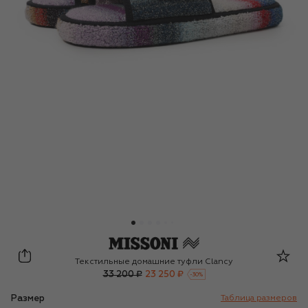
MissoniHome
Текстильные домашние туфли Clancy
33 200 ₽
23 250 ₽
-
30
%
Размер
Таблица размеров