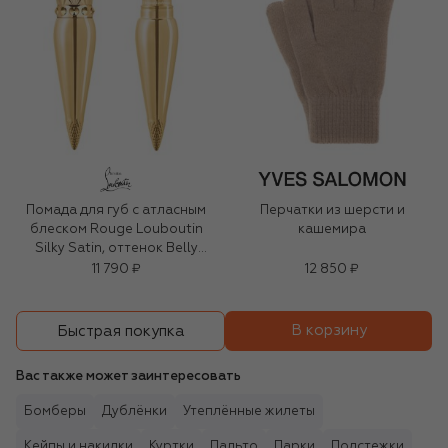
Помада для губ с атласным
Перчатки из шерсти и
блеском Rouge Louboutin
кашемира
Silky Satin, оттенок Belly
Bloom
11 790 ₽
12 850 ₽
В корзину
Быстрая покупка
Вас также может заинтересовать
Бомберы
Дублёнки
Утеплённые жилеты
Кейпы и накидки
Куртки
Пальто
Парки
Подстежки