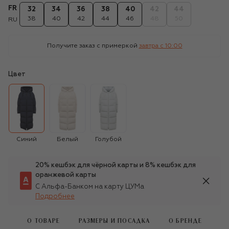
FR
32
34
36
38
40
42
44
38
40
42
44
46
48
50
RU
Получите заказ с примеркой
завтра c 10:00
Цвет
Синий
Белый
Голубой
20% кешбэк для чёрной карты и 8% кешбэк для
оранжевой карты
С Альфа-Банком на карту ЦУМа
Подробнее
О ТОВАРЕ
РАЗМЕРЫ И ПОСАДКА
О БРЕНДЕ