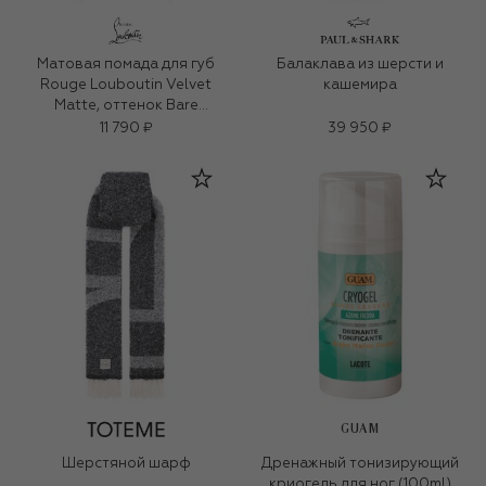
Матовая помада для губ
Балаклава из шерсти и
Rouge Louboutin Velvet
кашемира
Matte, оттенок Bare
Rococotte
11 790 ₽
39 950 ₽
GUAM
Шерстяной шарф
Дренажный тонизирующий
криогель для ног (100ml)