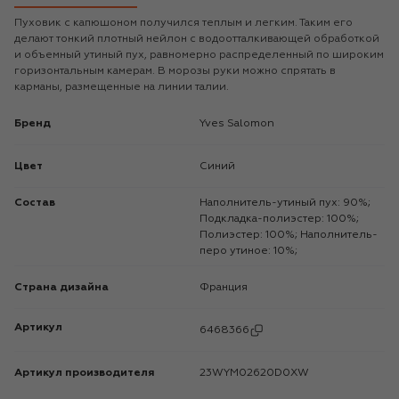
Пуховик с капюшоном получился теплым и легким. Таким его
делают тонкий плотный нейлон с водоотталкивающей обработкой
и объемный утиный пух, равномерно распределенный по широким
горизонтальным камерам. В морозы руки можно спрятать в
карманы, размещенные на линии талии.
Бренд
Yves Salomon
Цвет
Синий
Состав
Наполнитель-утиный пух: 90%;
Подкладка-полиэстер: 100%;
Полиэстер: 100%; Наполнитель-
перо утиное: 10%;
Страна дизайна
Франция
Артикул
6468366
Артикул производителя
23WYM02620D0XW