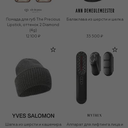
Помада для губ The Precious
Балаклава из шерсти и шелка
Lipstick, оттенок 2 Diamond
(4g)
12 100 ₽
35 500 ₽
MYTREX
Шапка из шерсти и кашемира
Аппарат для лифтинга лица и