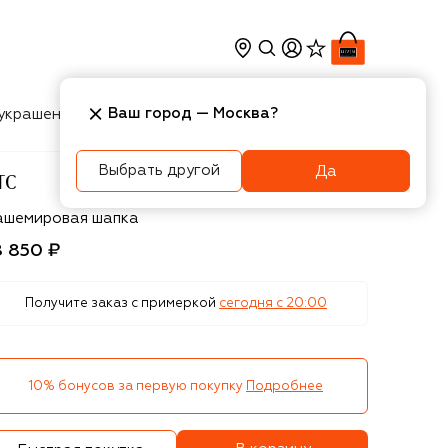
Ваш город —
Москва
?
украшения
Косметика
Интерьер
Новости
Выбрать другой
Да
TC
TC
ашемировая шапка
8 850 ₽
Получите заказ с примеркой
сегодня c 20:00
10% бонусов за первую покупку
Подробнее