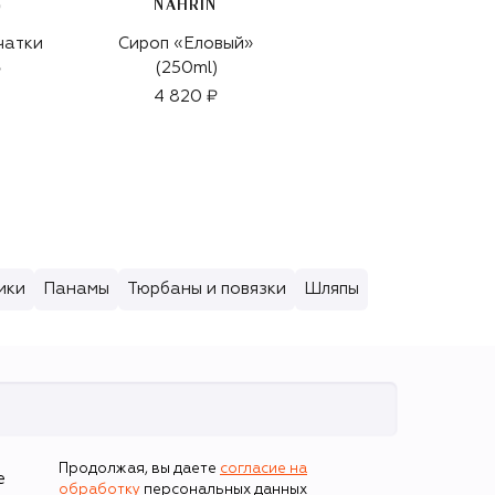
NAHRIN
чатки
Сироп «Еловый»
Кожаные перчатки
(250ml)
₽
18 800 ₽
4 820 ₽
ики
Панамы
Тюрбаны и повязки
Шляпы
Продолжая, вы даете
согласие на
е
обработку
персональных данных