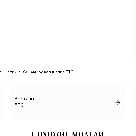
владеет фермерским хозяйством, выращивающим коз,
поэтому сотрудники компании лично контролируют все
этапы сбора сырья, его обработки, создания пряжи и
сам процесс вязания.
Лаконичный дизайн бренда продиктован стремлением
оставить акцент на ценном материале: кашемир
окрашивают только в естественные, природные цвета, а
силуэты всех вещей — благородные и элегантные. Вещи
из весенне-летних коллекций, как правило, отличаются
облегченными материалами, например собственной
разработкой Seacell Cashmere на основе кашемира,
Шапки
Кашемировая шапка FTC
лиоцелла и бурых водорослей исландских фьордов.
Все шапки
FTC
ПОХОЖИЕ МОДЕЛИ