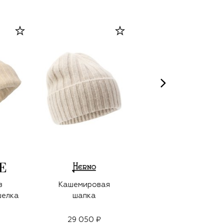
з
Кашемировая
Кашемировая
шелка
шапка
шапка
29 050 ₽
29 050 ₽