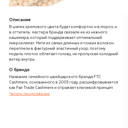
Описание
В шапке кремового цвета будет комфортно и в мороз, и
в оттепель: мастера бренда связали ее из нежного
кашемира, который поддерживает оптимальный
микроклимат. Нити из самых длинных и тонких волокон
переплели в фактурный эластичный узор, поэтому
модель плотно облегает голову, не пропуская холодный
ветер внутрь.
О бренде
Название семейного швейцарского бренда FTC
Cashmere, основанного в 2003 году, расшифровывается
как Fair Trade Cashmere и отражает ключевой принцип
.
создателей — абсолютный контроль над цепочкой
Читать продолжение
производства кашемира: от вычеса овец до финальной
обработки изделий. Бренд выпускает женскую одежду и
аксессуары: поло и рубашки с коротким рукавом, шорты
и брюки, кардиганы, платья, шапки и перчатки.
Полный цикл работы с кашемиром устроен так: компания