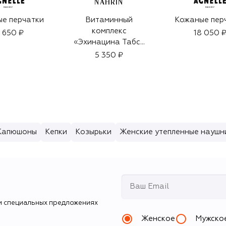
NAHRIN
е перчатки
Витаминный
Кожаные пер
комплекс
7 650 ₽
18 050 
«Эхинацина Табс»
(135g)
5 350 ₽
Капюшоны
Кепки
Козырьки
Женские утепленные наушн
и специальных предложениях
Женское
Мужско