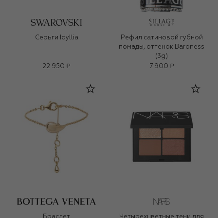
Серьги Idyllia
Рефил сатиновой губной
помады, оттенок Baroness
(3g)
22 950 ₽
7 900 ₽
Браслет
Четырехцветные тени для