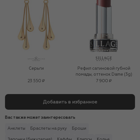
Серьги
Рефил сатиновой губной
помады, оттенок Dame (3g)
23 550 ₽
7 900 ₽
Добавить в избранное
Вас также может заинтересовать
Анклеты
Браслеты на руку
Броши
Запонки (бижутерия)
Каффы
Клипсы
Колье