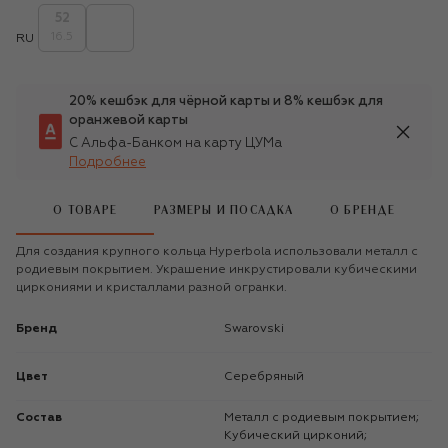
52
16.5
RU
20% кешбэк для чёрной карты и 8% кешбэк для
оранжевой карты
С Альфа-Банком на карту ЦУМа
Подробнее
О ТОВАРЕ
РАЗМЕРЫ И ПОСАДКА
О БРЕНДЕ
Для создания крупного кольца Hyperbola использовали металл с
родиевым покрытием. Украшение инкрустировали кубическими
циркониями и кристаллами разной огранки.
Бренд
Swarovski
Цвет
Серебряный
Состав
Металл с родиевым покрытием;
Кубический цирконий;