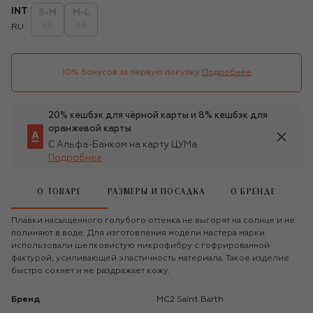
INT
S-M
M-L
46
48
RU
10% бонусов за первую покупку
Подробнее
20% кешбэк для чёрной карты и 8% кешбэк для
оранжевой карты
С Альфа-Банком на карту ЦУМа
Подробнее
О ТОВАРЕ
РАЗМЕРЫ И ПОСАДКА
О БРЕНДЕ
Плавки насыщенного голубого оттенка не выгорят на солнце и не
полиняют в воде. Для изготовления модели мастера марки
использовали шелковистую микрофибру с гофрированной
фактурой, усиливающей эластичность материала. Такое изделие
быстро сохнет и не раздражает кожу.
Бренд
MC2 Saint Barth