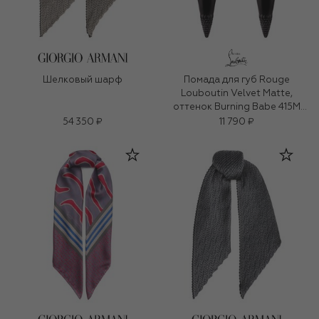
Шелковый шарф
Помада для губ Rouge
Louboutin Velvet Matte,
оттенок Burning Babe 415M
(3,8g)
54 350 ₽
11 790 ₽