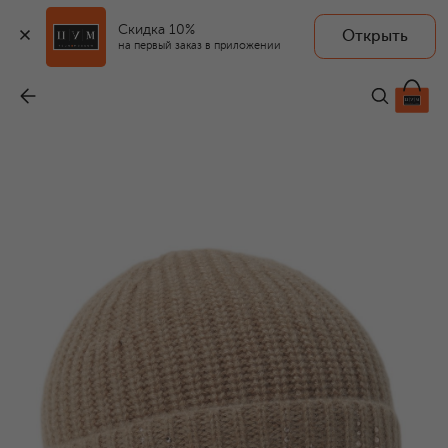
Скидка 10%
Открыть
WILLIAM SHARP
на первый заказ в приложении
Кашемировая шапка
-
52 750 ₽