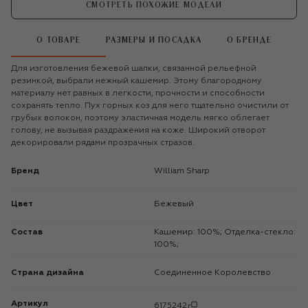
СМОТРЕТЬ ПОХОЖИЕ МОДЕЛИ
О ТОВАРЕ
РАЗМЕРЫ И ПОСАДКА
О БРЕНДЕ
Для изготовления бежевой шапки, связанной рельефной
резинкой, выбрали нежный кашемир. Этому благородному
материалу нет равных в легкости, прочности и способности
сохранять тепло. Пух горных коз для него тщательно очистили от
грубых волокон, поэтому эластичная модель мягко облегает
голову, не вызывая раздражения на коже. Широкий отворот
декорировали рядами прозрачных стразов.
Бренд
William Sharp
Цвет
Бежевый
Состав
Кашемир: 100%; Отделка-стекло:
100%;
Страна дизайна
Соединенное Королевство
Артикул
6175242