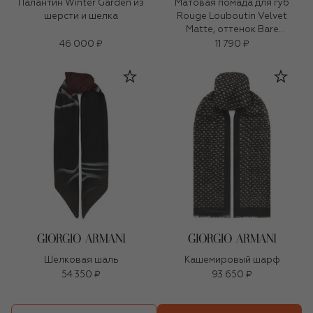
Палантин Winter Garden из
Матовая помада для губ
шерсти и шелка
Rouge Louboutin Velvet
Matte, оттенок Bare
Rococotte
46 000 ₽
11 790 ₽
Шелковая шаль
Кашемировый шарф
54 350 ₽
93 650 ₽