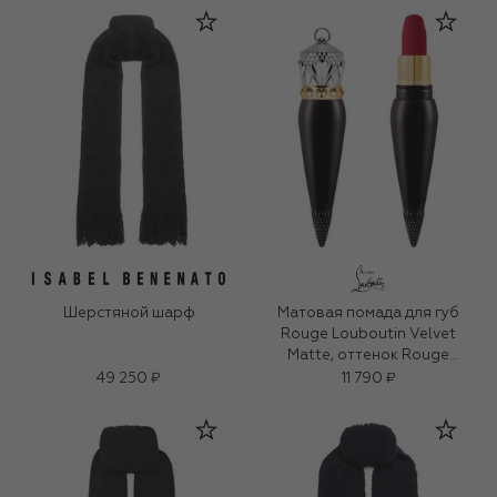
Шерстяной шарф
Матовая помада для губ
Rouge Louboutin Velvet
Matte, оттенок Rouge
Louboutin
49 250 ₽
11 790 ₽