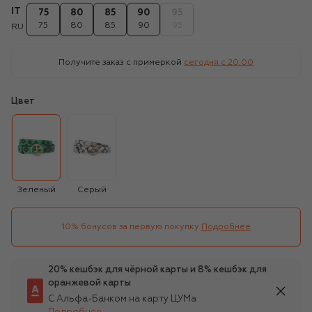
IT
75
80
85
90
95
75
80
85
90
95
RU
Получите заказ с примеркой
сегодня c 20:00
Цвет
Зеленый
Серый
10% бонусов за первую покупку
Подробнее
20% кешбэк для чёрной карты и 8% кешбэк для
оранжевой карты
С Альфа-Банком на карту ЦУМа