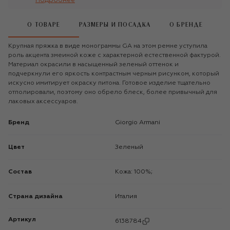
Подробнее
О ТОВАРЕ
РАЗМЕРЫ И ПОСАДКА
О БРЕНДЕ
Крупная пряжка в виде монограммы GA на этом ремне уступила
роль акцента змеиной коже с характерной естественной фактурой.
Материал окрасили в насыщенный зеленый оттенок и
подчеркнули его яркость контрастным черным рисунком, который
искусно имитирует окраску питона. Готовое изделие тщательно
отполировали, поэтому оно обрело блеск, более привычный для
лаковых аксессуаров.
Бренд
Giorgio Armani
Цвет
Зеленый
Состав
Кожа: 100%;
Страна дизайна
Италия
Артикул
6138784