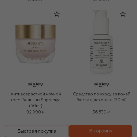
Антивозрастной ночной
Средство по уходу за кожей
крем-бальзам Supremya
бюста и декольте (50ml)
(50ml)
92 990 ₽
36 530 ₽
В корзину
Быстрая покупка