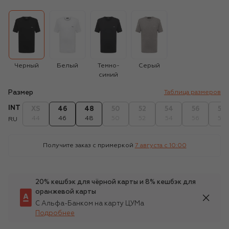
Черный
Белый
Темно-
Серый
синий
Размер
Таблица размеров
INT
XS
46
48
50
52
54
56
58
44
46
48
50
52
54
56
58
RU
Получите заказ с примеркой
7 августа c 10:00
20% кешбэк для чёрной карты и 8% кешбэк для
оранжевой карты
С Альфа-Банком на карту ЦУМа
Подробнее