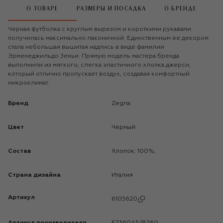
О ТОВАРЕ
РАЗМЕРЫ И ПОСАДКА
О БРЕНДЕ
Черная футболка с круглым вырезом и короткими рукавами
получилась максимально лаконичной. Единственным ее декором
стала небольшая вышитая надпись в виде фамилии
Эрменеджильдо Зеньи. Прямую модель мастера бренда
выполнили из мягкого, слегка эластичного хлопка джерси,
который отлично пропускает воздух, создавая комфортный
микроклимат.
Бренд
Zegna
Цвет
Черный
Состав
Хлопок: 100%;
Страна дизайна
Италия
Артикул
6105620
Артикул производителя
E7360A5/B760