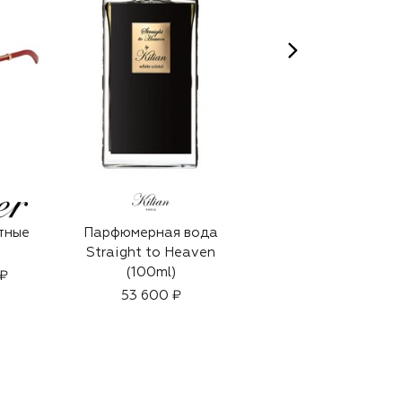
тные
Парфюмерная вода
Бейсболка
Straight to Heaven
49 950 ₽
(100ml)
₽
53 600 ₽