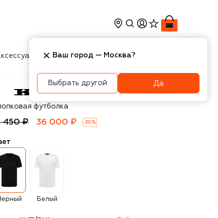
Ваш город —
Москва
?
ксессуары
Косметика
Интерьер
Новости
Выбрать другой
Да
ton
лопковая футболка
1 450 ₽
36 000 ₽
-
30
%
вет
Черный
Белый