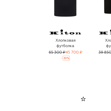
Хлопковая
Хл
футболка
фу
65 300 ₽
45 700 ₽
39 850
-
30
%