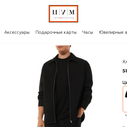
Аксессуары
Подарочные карты
Часы
Ювелирные а
Ki
Х
5
Ц