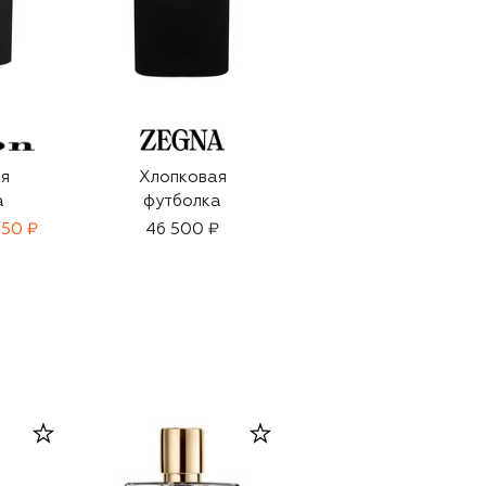
я
Хлопковая
Хлопковая
а
футболка
футболка
650 ₽
46 500 ₽
77 500 ₽
54 250 ₽
-
30
%