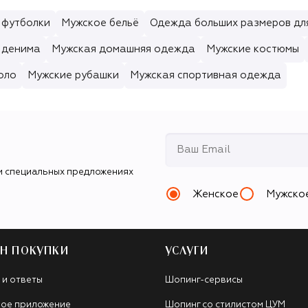
 футболки
Мужское бельё
Одежда больших размеров дл
 денима
Мужская домашняя одежда
Мужские костюмы
оло
Мужские рубашки
Мужская спортивная одежда
и специальных предложениях
Женское
Мужско
Н ПОКУПКИ
УСЛУГИ
 и ответы
Шопинг-сервисы
ое приложение
Шопинг со стилистом ЦУМ