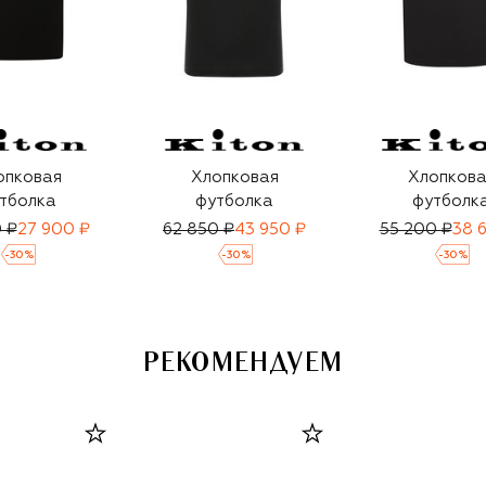
опковая
Хлопковая
Хлопкова
тболка
футболка
футболк
 ₽
27 900 ₽
62 850 ₽
43 950 ₽
55 200 ₽
38 
-
30
%
-
30
%
-
30
%
РЕКОМЕНДУЕМ