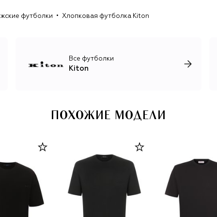
год и обязательно включают шерстяной и кашемировый
жские футболки
Хлопковая футболка Kiton
трикотаж, лаконичные брючные костюмы для мужчин и
женщин, роскошные базовые вещи, обувь и аксессуары.
Все футболки
Kiton
ПОХОЖИЕ МОДЕЛИ