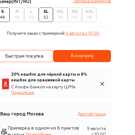
азмер
(INT/RU)
Таблица размеров
S
M
L
XL
XXL
3XL
4XL
46
48
50
52
54
56
58
Получите заказ с примеркой
9 августа c 10:00
В корзину
Быстрая покупка
20% кешбэк для чёрной карты и 8%
кешбэк для оранжевой карты
С Альфа-Банком на карту ЦУМа
Подробнее
Ваш город
Москва
Другой город
Примерка в одном из 6 пунктов
9 августа
выдачи
Подробнее
c 10:00